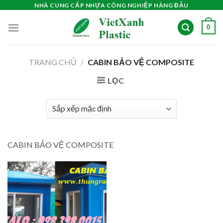
Skip
NHÀ CUNG CẤP NHỰA CÔNG NGHIỆP HÀNG ĐẦU
to
0
content
TRANG CHỦ
/
CABIN BẢO VỆ COMPOSITE
LỌC
CABIN BẢO VỆ COMPOSITE