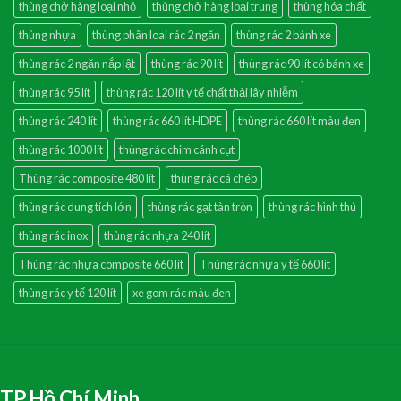
thùng chở hàng loại nhỏ
thùng chở hàng loại trung
thùng hóa chất
thùng nhựa
thùng phân loai rác 2 ngăn
thùng rác 2 bánh xe
thùng rác 2 ngăn nắp lật
thùng rác 90 lít
thùng rác 90 lít có bánh xe
thùng rác 95 lít
thùng rác 120 lít y tế chất thải lây nhiễm
thùng rác 240 lít
thùng rác 660 lít HDPE
thùng rác 660 lít màu đen
thùng rác 1000 lít
thùng rác chim cánh cụt
Thùng rác composite 480 lít
thùng rác cá chép
thùng rác dung tích lớn
thùng rác gạt tàn tròn
thùng rác hình thú
thùng rác inox
thùng rác nhựa 240 lít
Thùng rác nhựa composite 660 lít
Thùng rác nhựa y tế 660 lít
thùng rác y tế 120 lít
xe gom rác màu đen
TP.Hồ Chí Minh