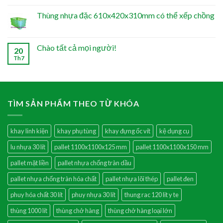
Thùng nhựa đặc 610x420x310mm có thể xếp chồng
Chào tất cả mọi người!
20
Th7
TÌM SẢN PHẨM THEO TỪ KHÓA
khay linh kiện
khay phụ tùng
khay đựng ốc vít
kệ dụng cụ
lu nhựa 30 lít
pallet 1100x1100x125 mm
pallet 1100x1100x150 mm
pallet mặt liền
pallet nhựa chống tràn dầu
pallet nhựa chống tràn hóa chất
pallet nhựa lõi thép
pallet đen
phuy hóa chất 30 lít
phuy nhựa 30 lít
thung rac 120 lit y te
thùng 1000 lít
thùng chở hàng
thùng chở hàng loại lớn