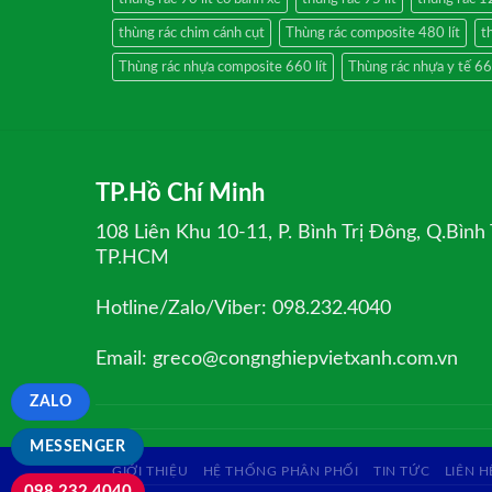
thùng rác chim cánh cụt
Thùng rác composite 480 lít
t
Thùng rác nhựa composite 660 lít
Thùng rác nhựa y tế 660
TP.Hồ Chí Minh
108 Liên Khu 10-11, P. Bình Trị Đông, Q.Bình 
TP.HCM
Hotline/Zalo/Viber: 098.232.4040
Email: greco@congnghiepvietxanh.com.vn
ZALO
MESSENGER
GIỚI THIỆU
HỆ THỐNG PHÂN PHỐI
TIN TỨC
LIÊN H
098.232.4040