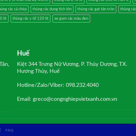
hùng rác cá chép
thùng rác dung tích lớn
thùng rác gạt tàn tròn
thùng rác
 lít
thùng rác y tế 120 lít
xe gom rác màu đen
Huế
Tân,
Kiệt 344 Trưng Nữ Vương, P. Thủy Dương, TX.
Hương Thủy, Huế
Hotline/Zalo/Viber: 098.232.4040
Email: greco@congnghiepvietxanh.com.vn
Ệ
FAQ