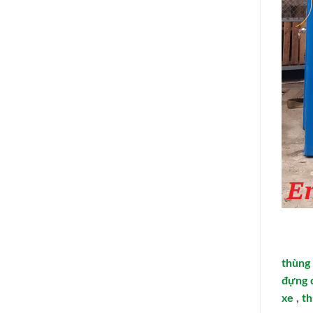
thùng
đựng 
xe
,
th