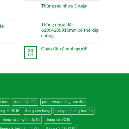
Thùng rác nhựa 3 ngăn
Thùng nhựa đặc
te
610x420x310mm có thể xếp
chồng
Chào tất cả mọi người!
20
Th7
50 mm
pallet mặt liền
pallet nhựa chống tràn dầu
ùng 1000 lít
thùng chở hàng
thùng chở hàng loại lớn
thùng rác 2 ngăn nắp lật
thùng rác 90 lít
thùng rác 660 lít màu đen
thùng rác 1000 lít