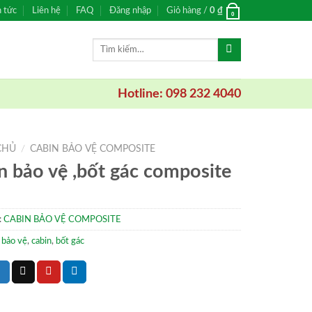
n tức
Liên hệ
FAQ
Đăng nhập
Giỏ hàng /
0
₫
0
Tìm
kiếm:
Hotline: 098 232 4040
CHỦ
/
CABIN BẢO VỆ COMPOSITE
n bảo vệ ,bốt gác composite
:
CABIN BẢO VỆ COMPOSITE
 bảo vệ
,
cabin
,
bốt gác