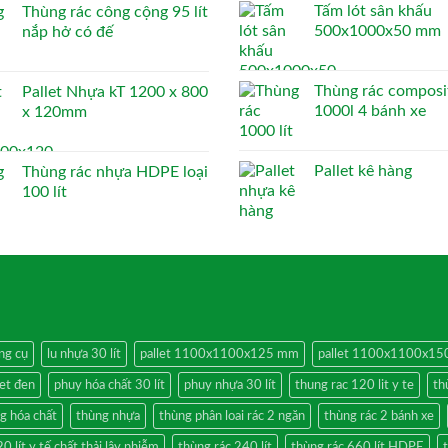
Tấm lót sân khấu
Thùng rác công cộng 95 lít
500x1000x50 mm
nắp hở có đế
Thùng rác composi
Pallet Nhựa kT 1200 x 800
1000l 4 bánh xe
x 120mm
Pallet kê hàng
Thùng rác nhựa HDPE loại
100 lít
ng cụ
lu nhựa 30 lít
pallet 1100x1100x125 mm
pallet 1100x1100x1
let đen
phuy hóa chất 30 lít
phuy nhựa 30 lít
thung rac 120 lit y te
th
g hóa chất
thùng nhựa
thùng phân loai rác 2 ngăn
thùng rác 2 bánh xe
0 lít y tế chất thải lây nhiễm
thùng rác 240 lít
thùng rác 660 lít HDPE