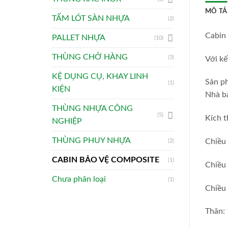
MÔ TẢ
TẤM LÓT SÀN NHỰA
(2)
Cabin 
PALLET NHỰA
(10)
THÙNG CHỞ HÀNG
(3)
Với kế
KỆ DỤNG CỤ, KHAY LINH
Sản ph
(1)
KIỆN
Nhà b
THÙNG NHỰA CÔNG
(5)
Kích 
NGHIỆP
THÙNG PHUY NHỰA
Chiều
(2)
CABIN BẢO VỆ COMPOSITE
(1)
Chiều
Chưa phân loại
(1)
Chiều 
Thân: