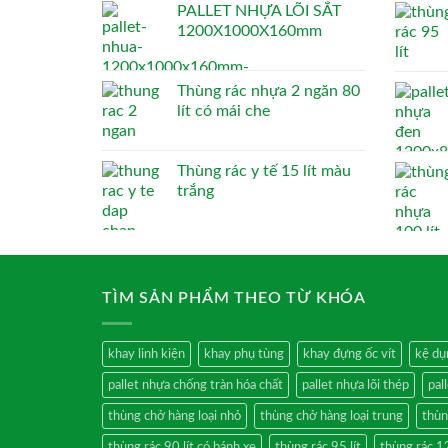
PALLET NHỰA LÕI SẮT
1200X1000X160mm
Thùng rác nhựa 2 ngăn 80
lít có mái che
Thùng rác y tế 15 lít màu
trắng
TÌM SẢN PHẨM THEO TỪ KHÓA
khay linh kiện
khay phụ tùng
khay đựng ốc vít
kệ dụ
pallet nhựa chống tràn hóa chất
pallet nhựa lõi thép
pal
thùng chở hàng loại nhỏ
thùng chở hàng loại trung
thùn
thùng rác 90 lít có bánh xe
thùng rác 95 lít
thùng rác 12