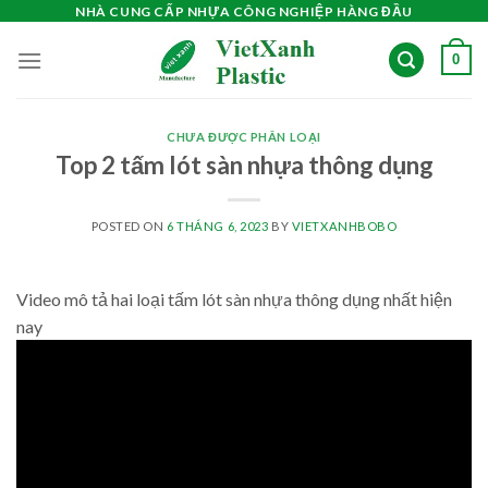
Skip
NHÀ CUNG CẤP NHỰA CÔNG NGHIỆP HÀNG ĐẦU
to
0
content
CHƯA ĐƯỢC PHÂN LOẠI
Top 2 tấm lót sàn nhựa thông dụng
POSTED ON
6 THÁNG 6, 2023
BY
VIETXANHBOBO
Video mô tả hai loại tấm lót sàn nhựa thông dụng nhất hiện
nay