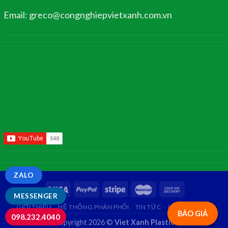
Email: greco@congnghiepvietxanh.com.vn
ZALO
MESSENGER
GIỚI THIỆU
HỆ THỐNG PHÂN PHỐI
TIN TỨC
LIÊN HỆ
FAQ
BÁO GIÁ
098.232.4040
Copyright 2026 ©
Viet Xanh Plastic