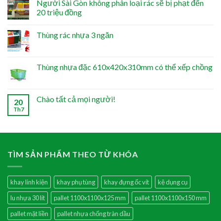
Người Sài Gòn không phân loại rác sẽ bị phạt đến
20 triệu đồng
Thùng rác nhựa 3 ngăn
Thùng nhựa đặc 610x420x310mm có thể xếp chồng
Chào tất cả mọi người!
20
Th7
TÌM SẢN PHẨM THEO TỪ KHÓA
khay linh kiện
khay phụ tùng
khay đựng ốc vít
kệ dụng cụ
lu nhựa 30 lít
pallet 1100x1100x125 mm
pallet 1100x1100x150 mm
pallet mặt liền
pallet nhựa chống tràn dầu