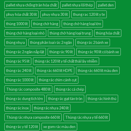
pallet nhựa chống tràn hóa chất
pallet nhựa lõi thép
pallet đen
phuy hóa chất 30 lít
phuy nhựa 30 lít
thung rac 120 lit y te
thùng 1000 lít
thùng chở hàng
thùng chở hàng loại lớn
thùng chở hàng loại nhỏ
thùng chở hàng loại trung
thùng hóa chất
thùng nhựa
thùng phân loai rác 2 ngăn
thùng rác 2 bánh xe
thùng rác 2 ngăn nắp lật
thùng rác 90 lít
thùng rác 90 lít có bánh xe
thùng rác 95 lít
thùng rác 120 lít y tế chất thải lây nhiễm
thùng rác 240 lít
thùng rác 660 lít HDPE
thùng rác 660 lít màu đen
thùng rác 1000 lít
thùng rác chim cánh cụt
Thùng rác composite 480 lít
thùng rác cá chép
thùng rác dung tích lớn
thùng rác gạt tàn tròn
thùng rác hình thú
thùng rác inox
thùng rác nhựa 240 lít
Thùng rác nhựa composite 660 lít
Thùng rác nhựa y tế 660 lít
thùng rác y tế 120 lít
xe gom rác màu đen