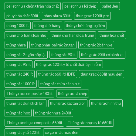
pallet nhựa chống tràn hóa chất
pallet nhựa lõi thép
pallet đen
phuy hóa chất 30 lít
phuy nhựa 30 lít
thung rac 120 lit y te
thùng 1000 lít
thùng chở hàng
thùng chở hàng loại lớn
thùng chở hàng loại nhỏ
thùng chở hàng loại trung
thùng hóa chất
thùng nhựa
thùng phân loai rác 2 ngăn
thùng rác 2 bánh xe
thùng rác 2 ngăn nắp lật
thùng rác 90 lít
thùng rác 90 lít có bánh xe
thùng rác 95 lít
thùng rác 120 lít y tế chất thải lây nhiễm
thùng rác 240 lít
thùng rác 660 lít HDPE
thùng rác 660 lít màu đen
thùng rác 1000 lít
thùng rác chim cánh cụt
Thùng rác composite 480 lít
thùng rác cá chép
thùng rác dung tích lớn
thùng rác gạt tàn tròn
thùng rác hình thú
thùng rác inox
thùng rác nhựa 240 lít
Thùng rác nhựa composite 660 lít
Thùng rác nhựa y tế 660 lít
thùng rác y tế 120 lít
xe gom rác màu đen