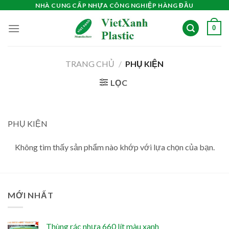
Skip
NHÀ CUNG CẤP NHỰA CÔNG NGHIỆP HÀNG ĐẦU
to
0
content
TRANG CHỦ
/
PHỤ KIỆN
LỌC
PHỤ KIỆN
Không tìm thấy sản phẩm nào khớp với lựa chọn của bạn.
MỚI NHẤT
Thùng rác nhựa 660 lít màu xanh