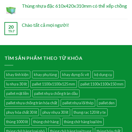
Thùng nhựa đặc 610x420x310mm có thể xếp chồng
Chào tất cả mọi người!
20
Th7
TÌM SẢN PHẨM THEO TỪ KHÓA
khay linh kiện
khay phụ tùng
khay đựng ốc vít
kệ dụng cụ
lu nhựa 30 lít
pallet 1100x1100x125 mm
pallet 1100x1100x150 mm
pallet mặt liền
pallet nhựa chống tràn dầu
pallet nhựa chống tràn hóa chất
pallet nhựa lõi thép
pallet đen
phuy hóa chất 30 lít
phuy nhựa 30 lít
thung rac 120 lit y te
thùng 1000 lít
thùng chở hàng
thùng chở hàng loại lớn
thùng chở hàng loại nhỏ
thùng chở hàng loại trung
thùng hóa chất