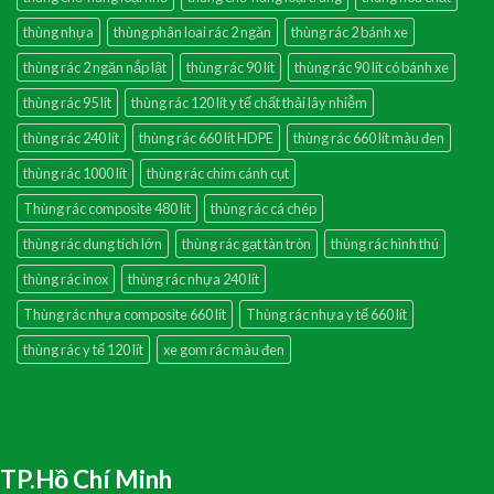
thùng nhựa
thùng phân loai rác 2 ngăn
thùng rác 2 bánh xe
thùng rác 2 ngăn nắp lật
thùng rác 90 lít
thùng rác 90 lít có bánh xe
thùng rác 95 lít
thùng rác 120 lít y tế chất thải lây nhiễm
thùng rác 240 lít
thùng rác 660 lít HDPE
thùng rác 660 lít màu đen
thùng rác 1000 lít
thùng rác chim cánh cụt
Thùng rác composite 480 lít
thùng rác cá chép
thùng rác dung tích lớn
thùng rác gạt tàn tròn
thùng rác hình thú
thùng rác inox
thùng rác nhựa 240 lít
Thùng rác nhựa composite 660 lít
Thùng rác nhựa y tế 660 lít
thùng rác y tế 120 lít
xe gom rác màu đen
TP.Hồ Chí Minh