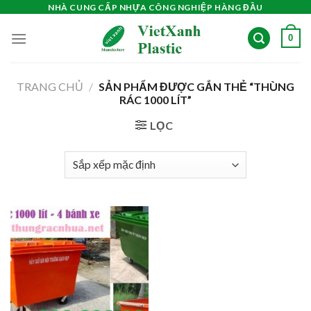
Skip
NHÀ CUNG CẤP NHỰA CÔNG NGHIỆP HÀNG ĐẦU
to
0
content
TRANG CHỦ
/
SẢN PHẨM ĐƯỢC GẮN THẺ “THÙNG
RÁC 1000 LÍT”
LỌC