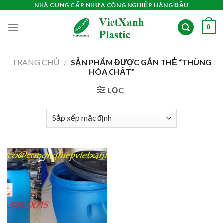
Skip
NHÀ CUNG CẤP NHỰA CÔNG NGHIỆP HÀNG ĐẦU
to
0
content
TRANG CHỦ
/
SẢN PHẨM ĐƯỢC GẮN THẺ “THÙNG
HÓA CHẤT”
LỌC