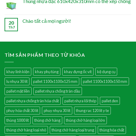
Thùng nhựa đặc 610x420x310mm có thể xếp chồng
Chào tất cả mọi người!
20
Th7
TÌM SẢN PHẨM THEO TỪ KHÓA
khay linh kiện
khay phụ tùng
khay đựng ốc vít
kệ dụng cụ
lu nhựa 30 lít
pallet 1100x1100x125 mm
pallet 1100x1100x150 mm
pallet mặt liền
pallet nhựa chống tràn dầu
pallet nhựa chống tràn hóa chất
pallet nhựa lõi thép
pallet đen
phuy hóa chất 30 lít
phuy nhựa 30 lít
thung rac 120 lit y te
thùng 1000 lít
thùng chở hàng
thùng chở hàng loại lớn
thùng chở hàng loại nhỏ
thùng chở hàng loại trung
thùng hóa chất