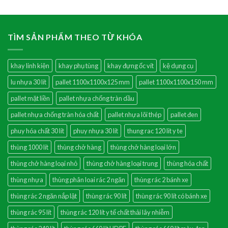
TÌM SẢN PHẨM THEO TỪ KHÓA
khay linh kiện
khay phụ tùng
khay đựng ốc vít
kệ dụng cụ
lu nhựa 30 lít
pallet 1100x1100x125 mm
pallet 1100x1100x150 mm
pallet mặt liền
pallet nhựa chống tràn dầu
pallet nhựa chống tràn hóa chất
pallet nhựa lõi thép
pallet đen
phuy hóa chất 30 lít
phuy nhựa 30 lít
thung rac 120 lit y te
thùng 1000 lít
thùng chở hàng
thùng chở hàng loại lớn
thùng chở hàng loại nhỏ
thùng chở hàng loại trung
thùng hóa chất
thùng nhựa
thùng phân loai rác 2 ngăn
thùng rác 2 bánh xe
thùng rác 2 ngăn nắp lật
thùng rác 90 lít
thùng rác 90 lít có bánh xe
thùng rác 95 lít
thùng rác 120 lít y tế chất thải lây nhiễm