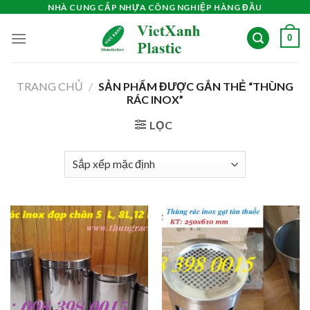
Skip
NHÀ CUNG CẤP NHỰA CÔNG NGHIỆP HÀNG ĐẦU
to
0
content
TRANG CHỦ
/
SẢN PHẨM ĐƯỢC GẮN THẺ “THÙNG
RÁC INOX”
LỌC