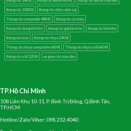
thùng rác 240 lít
thùng rác 660 lít HDPE
thùng rác 660 lít màu đen
thùng rác 1000 lít
thùng rác chim cánh cụt
Thùng rác composite 480 lít
thùng rác cá chép
thùng rác dung tích lớn
thùng rác gạt tàn tròn
thùng rác hình thú
thùng rác inox
thùng rác nhựa 240 lít
Thùng rác nhựa composite 660 lít
Thùng rác nhựa y tế 660 lít
thùng rác y tế 120 lít
xe gom rác màu đen
TP.Hồ Chí Minh
108 Liên Khu 10-11, P. Bình Trị Đông, Q.Bình Tân,
TP.HCM
Hotline/Zalo/Viber: 098.232.4040