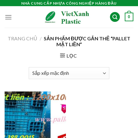
Skip
NHÀ CUNG CẤP NHỰA CÔNG NGHIỆP HÀNG ĐẦU
to
0
content
TRANG CHỦ
/
SẢN PHẨM ĐƯỢC GẮN THẺ “PALLET
MẶT LIỀN”
LỌC