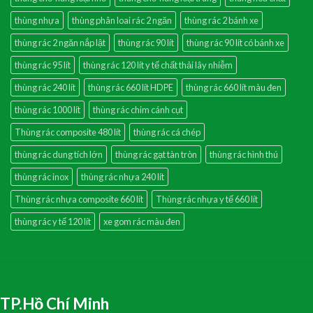
thùng nhựa
thùng phân loai rác 2 ngăn
thùng rác 2 bánh xe
thùng rác 2 ngăn nắp lật
thùng rác 90 lít
thùng rác 90 lít có bánh xe
thùng rác 95 lít
thùng rác 120 lít y tế chất thải lây nhiễm
thùng rác 240 lít
thùng rác 660 lít HDPE
thùng rác 660 lít màu đen
thùng rác 1000 lít
thùng rác chim cánh cụt
Thùng rác composite 480 lít
thùng rác cá chép
thùng rác dung tích lớn
thùng rác gạt tàn tròn
thùng rác hình thú
thùng rác inox
thùng rác nhựa 240 lít
Thùng rác nhựa composite 660 lít
Thùng rác nhựa y tế 660 lít
thùng rác y tế 120 lít
xe gom rác màu đen
TP.Hồ Chí Minh