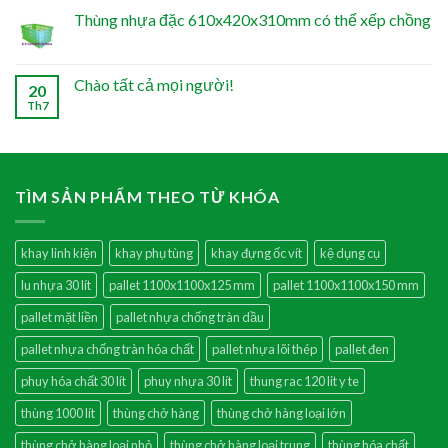
Thùng nhựa đặc 610x420x310mm có thể xếp chồng
Chào tất cả mọi người!
20
Th7
TÌM SẢN PHẨM THEO TỪ KHÓA
khay linh kiện
khay phụ tùng
khay đựng ốc vít
kệ dụng cụ
lu nhựa 30 lít
pallet 1100x1100x125 mm
pallet 1100x1100x150 mm
pallet mặt liền
pallet nhựa chống tràn dầu
pallet nhựa chống tràn hóa chất
pallet nhựa lõi thép
pallet đen
phuy hóa chất 30 lít
phuy nhựa 30 lít
thung rac 120 lit y te
thùng 1000 lít
thùng chở hàng
thùng chở hàng loại lớn
thùng chở hàng loại nhỏ
thùng chở hàng loại trung
thùng hóa chất