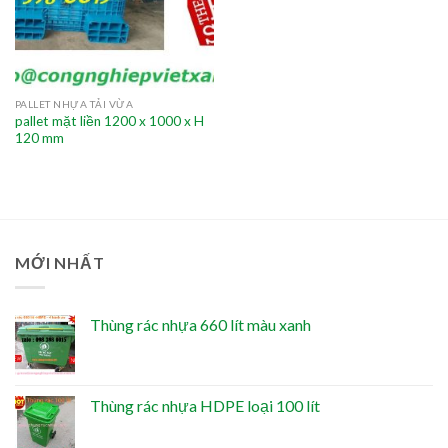
PALLET NHỰA TẢI VỪA
pallet mặt liền 1200 x 1000 x H
120 mm
MỚI NHẤT
Thùng rác nhựa 660 lít màu xanh
Thùng rác nhựa HDPE loại 100 lít