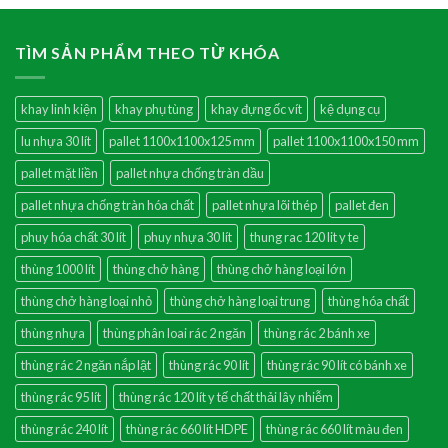
TÌM SẢN PHẨM THEO TỪ KHÓA
khay linh kiện
khay phụ tùng
khay đựng ốc vít
kệ dụng cụ
lu nhựa 30 lít
pallet 1100x1100x125 mm
pallet 1100x1100x150 mm
pallet mặt liền
pallet nhựa chống tràn dầu
pallet nhựa chống tràn hóa chất
pallet nhựa lõi thép
pallet đen
phuy hóa chất 30 lít
phuy nhựa 30 lít
thung rac 120 lit y te
thùng 1000 lít
thùng chở hàng
thùng chở hàng loại lớn
thùng chở hàng loại nhỏ
thùng chở hàng loại trung
thùng hóa chất
thùng nhựa
thùng phân loai rác 2 ngăn
thùng rác 2 bánh xe
thùng rác 2 ngăn nắp lật
thùng rác 90 lít
thùng rác 90 lít có bánh xe
thùng rác 95 lít
thùng rác 120 lít y tế chất thải lây nhiễm
thùng rác 240 lít
thùng rác 660 lít HDPE
thùng rác 660 lít màu đen