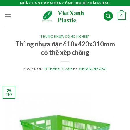
Skip
NHÀ CUNG CẤP NHỰA CÔNG NGHIỆP HÀNG ĐẦU
to
0
content
THÙNG NHỰA CÔNG NGHIỆP
Thùng nhựa đặc 610x420x310mm
có thể xếp chồng
POSTED ON
25 THÁNG 7, 2018
BY
VIETXANHBOBO
25
Th7