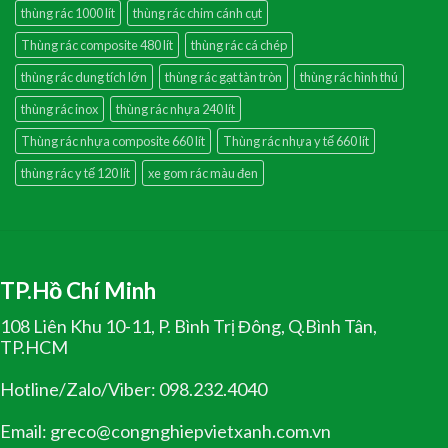
thùng rác 1000 lít
thùng rác chim cánh cụt
Thùng rác composite 480 lít
thùng rác cá chép
thùng rác dung tích lớn
thùng rác gạt tàn tròn
thùng rác hình thú
thùng rác inox
thùng rác nhựa 240 lít
Thùng rác nhựa composite 660 lít
Thùng rác nhựa y tế 660 lít
thùng rác y tế 120 lít
xe gom rác màu đen
TP.Hồ Chí Minh
108 Liên Khu 10-11, P. Bình Trị Đông, Q.Bình Tân,
TP.HCM
Hotline/Zalo/Viber: 098.232.4040
Email: greco@congnghiepvietxanh.com.vn