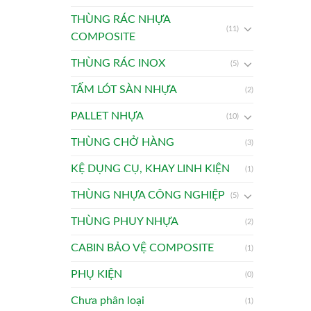
THÙNG RÁC NHỰA
(11)
COMPOSITE
THÙNG RÁC INOX
(5)
TẤM LÓT SÀN NHỰA
(2)
PALLET NHỰA
(10)
THÙNG CHỞ HÀNG
(3)
KỆ DỤNG CỤ, KHAY LINH KIỆN
(1)
THÙNG NHỰA CÔNG NGHIỆP
(5)
THÙNG PHUY NHỰA
(2)
CABIN BẢO VỆ COMPOSITE
(1)
PHỤ KIỆN
(0)
Chưa phân loại
(1)