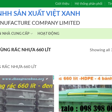
Giới thiệu
Hệ thống phân phối
Ti
NHH SẢN XUẤT VIỆT XANH
ANUFACTURE COMPANY LIMITED
N NHÀ CUNG CẤP
HOẠT ĐỘNG
ÙNG RÁC NHỰA 660 LÍT
Showing all 
 RÁC NHỰA 660 LÍT