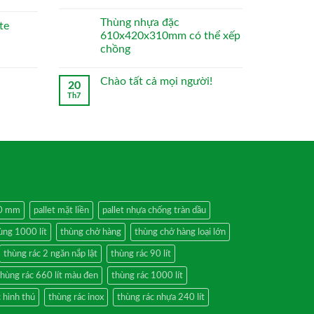
Thùng nhựa đặc
te
610x420x310mm có thể xếp
chồng
Chào tất cả mọi người!
20
Th7
50 mm
pallet mặt liền
pallet nhựa chống tràn dầu
ùng 1000 lít
thùng chở hàng
thùng chở hàng loại lớn
thùng rác 2 ngăn nắp lật
thùng rác 90 lít
thùng rác 660 lít màu đen
thùng rác 1000 lít
 hình thú
thùng rác inox
thùng rác nhựa 240 lít