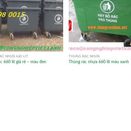
ÁC NHỰA 660 LÍT
THÙNG RÁC NHỰA
c 660 lít giá rẻ – màu đen
Thùng rác nhựa 660 lít màu xanh