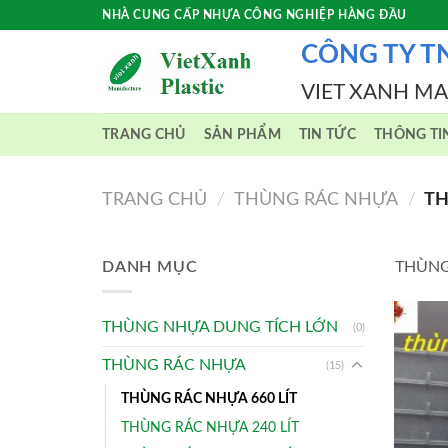
Skip
NHÀ CUNG CẤP NHỰA CÔNG NGHIỆP HÀNG ĐẦU
to
CÔNG TY T
content
VIET XANH M
TRANG CHỦ
SẢN PHẨM
TIN TỨC
THÔNG TI
TRANG CHỦ
/
THÙNG RÁC NHỰA
/
TH
DANH MỤC
THÙNG
THÙNG NHỰA DUNG TÍCH LỚN
(0)
THÙNG RÁC NHỰA
(15)
THÙNG RÁC NHỰA 660 LÍT
THÙNG RÁC NHỰA 240 LÍT