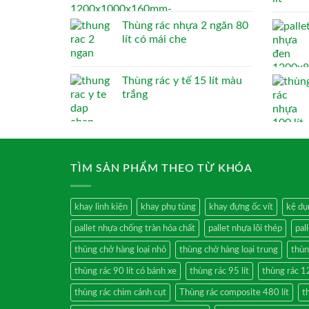
Thùng rác nhựa 2 ngăn 80
lít có mái che
Thùng rác y tế 15 lít màu
trắng
TÌM SẢN PHẨM THEO TỪ KHÓA
khay linh kiện
khay phụ tùng
khay đựng ốc vít
kệ dụ
pallet nhựa chống tràn hóa chất
pallet nhựa lõi thép
pal
thùng chở hàng loại nhỏ
thùng chở hàng loại trung
thùn
thùng rác 90 lít có bánh xe
thùng rác 95 lít
thùng rác 12
thùng rác chim cánh cụt
Thùng rác composite 480 lít
t