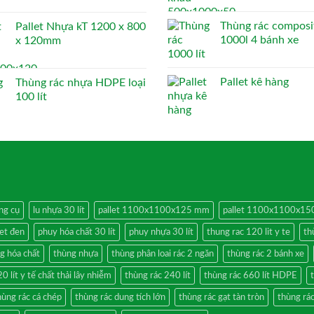
Thùng rác composi
Pallet Nhựa kT 1200 x 800
1000l 4 bánh xe
x 120mm
Pallet kê hàng
Thùng rác nhựa HDPE loại
100 lít
ng cụ
lu nhựa 30 lít
pallet 1100x1100x125 mm
pallet 1100x1100x1
let đen
phuy hóa chất 30 lít
phuy nhựa 30 lít
thung rac 120 lit y te
th
g hóa chất
thùng nhựa
thùng phân loai rác 2 ngăn
thùng rác 2 bánh xe
0 lít y tế chất thải lây nhiễm
thùng rác 240 lít
thùng rác 660 lít HDPE
hùng rác cá chép
thùng rác dung tích lớn
thùng rác gạt tàn tròn
thùng rác