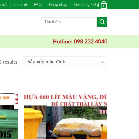
n tức
Liên hệ
FAQ
Đăng nhập
Giỏ hàng /
0
₫
0
Tìm
kiếm:
Hotline: 098 232 4040
3 results