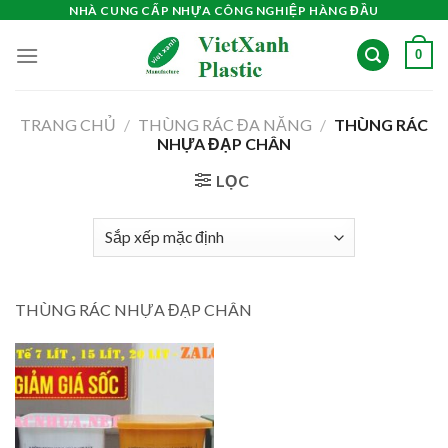
Skip
NHÀ CUNG CẤP NHỰA CÔNG NGHIỆP HÀNG ĐẦU
to
0
content
TRANG CHỦ
/
THÙNG RÁC ĐA NĂNG
/
THÙNG RÁC
NHỰA ĐẠP CHÂN
LỌC
THÙNG RÁC NHỰA ĐẠP CHÂN