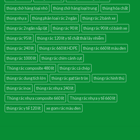
thùng chở hàng loại nhỏ
thùng chở hàng loại trung
thùng hóa chất
thùng nhựa
thùng phân loai rác 2 ngăn
thùng rác 2 bánh xe
thùng rác 2 ngăn nắp lật
thùng rác 90 lít
thùng rác 90 lít có bánh xe
thùng rác 95 lít
thùng rác 120 lít y tế chất thải lây nhiễm
thùng rác 240 lít
thùng rác 660 lít HDPE
thùng rác 660 lít màu đen
thùng rác 1000 lít
thùng rác chim cánh cụt
Thùng rác composite 480 lít
thùng rác cá chép
thùng rác dung tích lớn
thùng rác gạt tàn tròn
thùng rác hình thú
thùng rác inox
thùng rác nhựa 240 lít
Thùng rác nhựa composite 660 lít
Thùng rác nhựa y tế 660 lít
thùng rác y tế 120 lít
xe gom rác màu đen