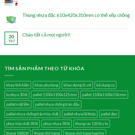
Thùng nhựa đặc 610x420x310mm có thể xếp chồng
Chào tất cả mọi người!
20
Th7
TÌM SẢN PHẨM THEO TỪ KHÓA
khay linh kiện
khay phụ tùng
khay đựng ốc vít
kệ dụng cụ
lu nhựa 30 lít
pallet 1100x1100x125 mm
pallet 1100x1100x150 mm
pallet mặt liền
pallet nhựa chống tràn dầu
pallet nhựa chống tràn hóa chất
pallet nhựa lõi thép
pallet đen
phuy hóa chất 30 lít
phuy nhựa 30 lít
thung rac 120 lit y te
thùng 1000 lít
thùng chở hàng
thùng chở hàng loại lớn