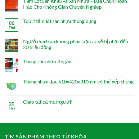
Tấm Lót Sân Khấu và Sàn Nhựa – Lựa Chọn Hoàn
Hảo Cho Không Gian Chuyên Nghiệp
Top 2 tấm lót sàn nhựa thông dụng
06
Th6
Người Sài Gòn không phân loại rác sẽ bị phạt đến
20 triệu đồng
Thùng rác nhựa 3 ngăn
Thùng nhựa đặc 610x420x310mm có thể xếp chồng
Chào tất cả mọi người!
20
Th7
TÌM SẢN PHẨM THEO TỪ KHÓA