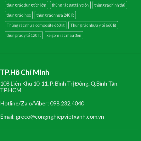
thùng rác dung tích lớn
thùng rác gạt tàn tròn
thùng rác hình thú
thùng rác inox
thùng rác nhựa 240 lít
Thùng rác nhựa composite 660 lít
Thùng rác nhựa y tế 660 lít
thùng rác y tế 120 lít
xe gom rác màu đen
TP.Hồ Chí Minh
108 Liên Khu 10-11, P. Bình Trị Đông, Q.Bình Tân,
TP.HCM
Hotline/Zalo/Viber: 098.232.4040
Email: greco@congnghiepvietxanh.com.vn