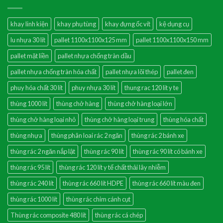
khay linh kiện
khay phụ tùng
khay đựng ốc vít
kệ dụng cụ
lu nhựa 30 lít
pallet 1100x1100x125 mm
pallet 1100x1100x150 mm
pallet mặt liền
pallet nhựa chống tràn dầu
pallet nhựa chống tràn hóa chất
pallet nhựa lõi thép
pallet đen
phuy hóa chất 30 lít
phuy nhựa 30 lít
thung rac 120 lit y te
thùng 1000 lít
thùng chở hàng
thùng chở hàng loại lớn
thùng chở hàng loại nhỏ
thùng chở hàng loại trung
thùng hóa chất
thùng nhựa
thùng phân loai rác 2 ngăn
thùng rác 2 bánh xe
thùng rác 2 ngăn nắp lật
thùng rác 90 lít
thùng rác 90 lít có bánh xe
thùng rác 95 lít
thùng rác 120 lít y tế chất thải lây nhiễm
thùng rác 240 lít
thùng rác 660 lít HDPE
thùng rác 660 lít màu đen
thùng rác 1000 lít
thùng rác chim cánh cụt
Thùng rác composite 480 lít
thùng rác cá chép