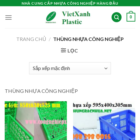
Skip
NHÀ CUNG CẤP NHỰA CÔNG NGHIỆP HÀNG ĐẦU
to
0
content
TRANG CHỦ
/
THÙNG NHỰA CÔNG NGHIỆP
LỌC
THÙNG NHỰA CÔNG NGHIỆP