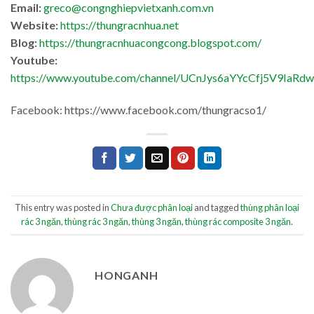
Email:
greco@congnghiepvietxanh.com.vn
Website:
https://thungracnhua.net
Blog:
https://thungracnhuacongcong.blogspot.com/
Youtube:
https://www.youtube.com/channel/UCnJys6aYYcCfj5V9IaRd
Facebook: https://www.facebook.com/thungracso1/
This entry was posted in
Chưa được phân loại
and tagged
thùng phân loại
rác 3 ngăn
,
thùng rác 3 ngăn
,
thùng 3 ngăn
,
thùng rác composite 3 ngăn
.
HONGANH