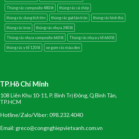
Thùng rác composite 480 lít
thùng rác cá chép
thùng rác dung tích lớn
thùng rác gạt tàn tròn
thùng rác hình thú
thùng rác inox
thùng rác nhựa 240 lít
Thùng rác nhựa composite 660 lít
Thùng rác nhựa y tế 660 lít
thùng rác y tế 120 lít
xe gom rác màu đen
TP.Hồ Chí Minh
108 Liên Khu 10-11, P. Bình Trị Đông, Q.Bình Tân,
TP.HCM
Hotline/Zalo/Viber: 098.232.4040
Email: greco@congnghiepvietxanh.com.vn