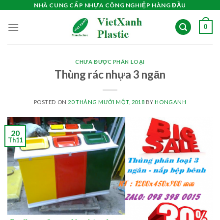
Skip
NHÀ CUNG CẤP NHỰA CÔNG NGHIỆP HÀNG ĐẦU
to
0
content
CHƯA ĐƯỢC PHÂN LOẠI
Thùng rác nhựa 3 ngăn
POSTED ON
20 THÁNG MƯỜI MỘT, 2018
BY
HONGANH
20
Th11