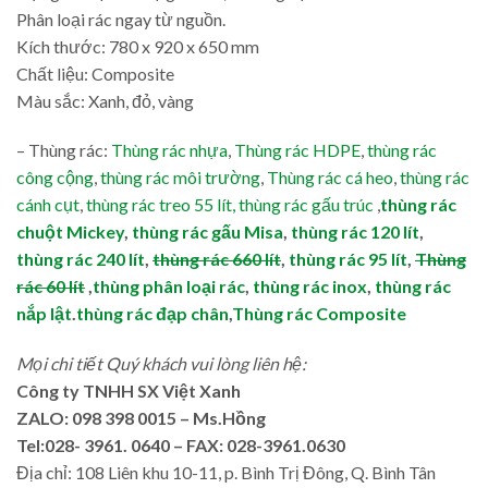
Phân loại rác ngay từ nguồn.
Kích thước: 780 x 920 x 650 mm
Chất liệu: Composite
Màu sắc: Xanh, đỏ, vàng
– Thùng rác:
Thùng rác nhựa
,
Thùng rác HDPE
,
thùng rác
công cộng
,
thùng rác môi trường
,
Thùng rác cá heo
,
thùng rác
cánh cụt
,
thùng rác treo 55 lít,
thùng rác gấu trúc
,
thùng rác
chuột Mickey
,
thùng rác gấu Misa
,
thùng rác 120 lít
,
thùng rác 240 lít
,
thùng rác 660 lít
,
thùng rác 95 lít
,
Thùng
rác 60 lít
,
thùng phân loại rác
,
thùng rác inox
,
thùng rác
nắp lật
.
thùng rác đạp chân
,
Thùng rác Composite
Mọi chi tiết Quý khách vui lòng liên hệ:
Công ty TNHH SX Việt Xanh
ZALO:
098 398 0015
– Ms.Hồng
Tel:028- 3961. 0640 – FAX: 028-3961.0630
Địa chỉ: 108 Liên khu 10-11, p. Bình Trị Đông, Q. Bình Tân