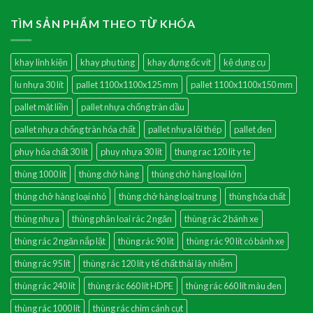
TÌM SẢN PHẨM THEO TỪ KHÓA
khay linh kiện
khay phụ tùng
khay đựng ốc vít
kệ dụng cụ
lu nhựa 30 lít
pallet 1100x1100x125 mm
pallet 1100x1100x150 mm
pallet mặt liền
pallet nhựa chống tràn dầu
pallet nhựa chống tràn hóa chất
pallet nhựa lõi thép
pallet đen
phuy hóa chất 30 lít
phuy nhựa 30 lít
thung rac 120 lit y te
thùng 1000 lít
thùng chở hàng
thùng chở hàng loại lớn
thùng chở hàng loại nhỏ
thùng chở hàng loại trung
thùng hóa chất
thùng nhựa
thùng phân loai rác 2 ngăn
thùng rác 2 bánh xe
thùng rác 2 ngăn nắp lật
thùng rác 90 lít
thùng rác 90 lít có bánh xe
thùng rác 95 lít
thùng rác 120 lít y tế chất thải lây nhiễm
thùng rác 240 lít
thùng rác 660 lít HDPE
thùng rác 660 lít màu đen
thùng rác 1000 lít
thùng rác chim cánh cụt