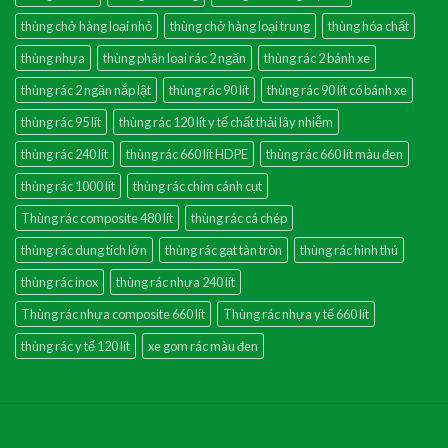
thùng chở hàng loại nhỏ
thùng chở hàng loại trung
thùng hóa chất
thùng nhựa
thùng phân loai rác 2 ngăn
thùng rác 2 bánh xe
thùng rác 2 ngăn nắp lật
thùng rác 90 lít
thùng rác 90 lít có bánh xe
thùng rác 95 lít
thùng rác 120 lít y tế chất thải lây nhiễm
thùng rác 240 lít
thùng rác 660 lít HDPE
thùng rác 660 lít màu đen
thùng rác 1000 lít
thùng rác chim cánh cụt
Thùng rác composite 480 lít
thùng rác cá chép
thùng rác dung tích lớn
thùng rác gạt tàn tròn
thùng rác hình thú
thùng rác inox
thùng rác nhựa 240 lít
Thùng rác nhựa composite 660 lít
Thùng rác nhựa y tế 660 lít
thùng rác y tế 120 lít
xe gom rác màu đen