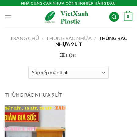
Skip
NHÀ CUNG CẤP NHỰA CÔNG NGHIỆP HÀNG ĐẦU
to
0
content
TRANG CHỦ
/
THÙNG RÁC NHỰA
/
THÙNG RÁC
NHỰA 9 LÍT
LỌC
THÙNG RÁC NHỰA 9 LÍT