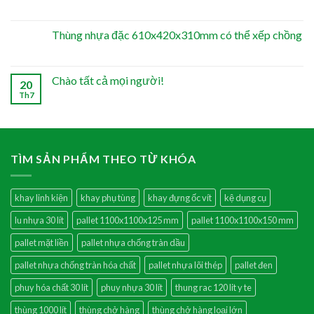
Thùng nhựa đặc 610x420x310mm có thể xếp chồng
Chào tất cả mọi người!
20
Th7
TÌM SẢN PHẨM THEO TỪ KHÓA
khay linh kiện
khay phụ tùng
khay đựng ốc vít
kệ dụng cụ
lu nhựa 30 lít
pallet 1100x1100x125 mm
pallet 1100x1100x150 mm
pallet mặt liền
pallet nhựa chống tràn dầu
pallet nhựa chống tràn hóa chất
pallet nhựa lõi thép
pallet đen
phuy hóa chất 30 lít
phuy nhựa 30 lít
thung rac 120 lit y te
thùng 1000 lít
thùng chở hàng
thùng chở hàng loại lớn