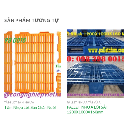
SẢN PHẨM TƯƠNG TỰ
TẤM LÓT SÀN NHỰA
PALLET NHỰA TẢI VỪA
PALLET NHỰA LÕI SẮT
Tấm Nhựa Lót Sàn Chăn Nuôi
1200X1000X160mm