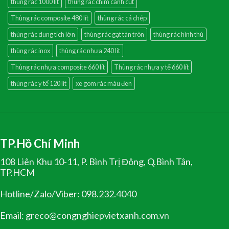
thùng rác 1000 lít
thùng rác chim cánh cụt
Thùng rác composite 480 lít
thùng rác cá chép
thùng rác dung tích lớn
thùng rác gạt tàn tròn
thùng rác hình thú
thùng rác inox
thùng rác nhựa 240 lít
Thùng rác nhựa composite 660 lít
Thùng rác nhựa y tế 660 lít
thùng rác y tế 120 lít
xe gom rác màu đen
TP.Hồ Chí Minh
108 Liên Khu 10-11, P. Bình Trị Đông, Q.Bình Tân,
TP.HCM
Hotline/Zalo/Viber: 098.232.4040
Email: greco@congnghiepvietxanh.com.vn