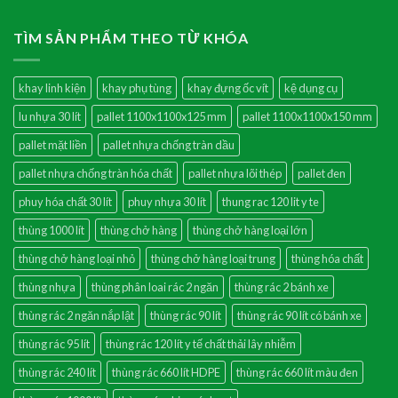
TÌM SẢN PHẨM THEO TỪ KHÓA
khay linh kiện
khay phụ tùng
khay đựng ốc vít
kệ dụng cụ
lu nhựa 30 lít
pallet 1100x1100x125 mm
pallet 1100x1100x150 mm
pallet mặt liền
pallet nhựa chống tràn dầu
pallet nhựa chống tràn hóa chất
pallet nhựa lõi thép
pallet đen
phuy hóa chất 30 lít
phuy nhựa 30 lít
thung rac 120 lit y te
thùng 1000 lít
thùng chở hàng
thùng chở hàng loại lớn
thùng chở hàng loại nhỏ
thùng chở hàng loại trung
thùng hóa chất
thùng nhựa
thùng phân loai rác 2 ngăn
thùng rác 2 bánh xe
thùng rác 2 ngăn nắp lật
thùng rác 90 lít
thùng rác 90 lít có bánh xe
thùng rác 95 lít
thùng rác 120 lít y tế chất thải lây nhiễm
thùng rác 240 lít
thùng rác 660 lít HDPE
thùng rác 660 lít màu đen