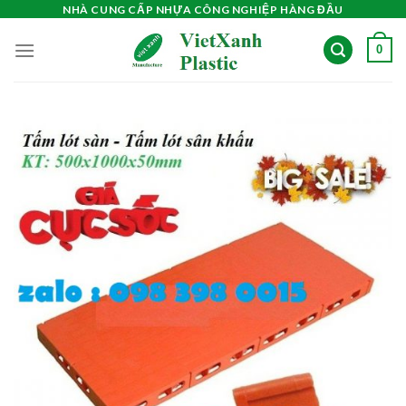
Skip
NHÀ CUNG CẤP NHỰA CÔNG NGHIỆP HÀNG ĐẦU
to
0
content