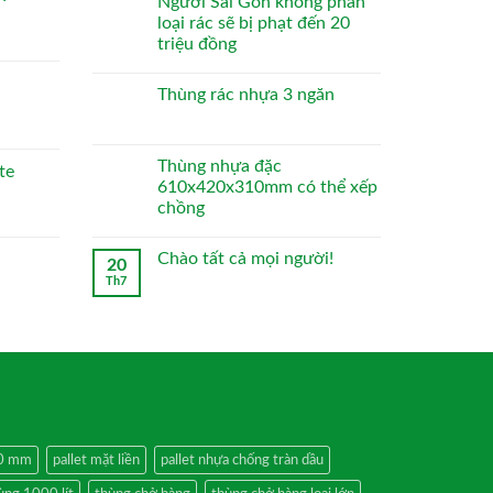
Người Sài Gòn không phân
loại rác sẽ bị phạt đến 20
triệu đồng
Thùng rác nhựa 3 ngăn
Thùng nhựa đặc
te
610x420x310mm có thể xếp
chồng
Chào tất cả mọi người!
20
Th7
50 mm
pallet mặt liền
pallet nhựa chống tràn dầu