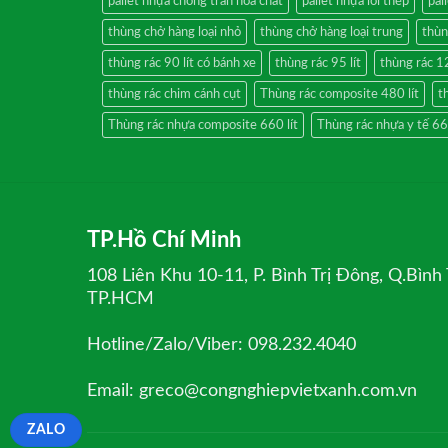
pallet nhựa chống tràn hóa chất
pallet nhựa lõi thép
pal
thùng chở hàng loại nhỏ
thùng chở hàng loại trung
thùn
thùng rác 90 lít có bánh xe
thùng rác 95 lít
thùng rác 12
thùng rác chim cánh cụt
Thùng rác composite 480 lít
t
Thùng rác nhựa composite 660 lít
Thùng rác nhựa y tế 660
TP.Hồ Chí Minh
108 Liên Khu 10-11, P. Bình Trị Đông, Q.Bình 
TP.HCM
Hotline/Zalo/Viber: 098.232.4040
Email: greco@congnghiepvietxanh.com.vn
ZALO