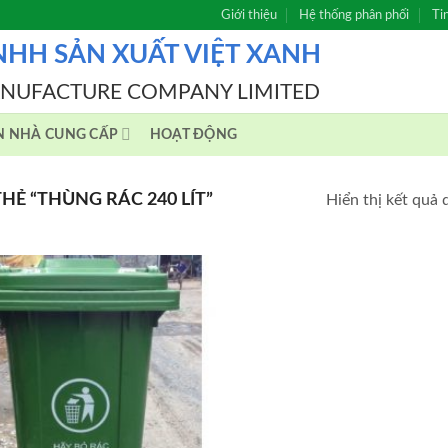
Giới thiệu
Hệ thống phân phối
Ti
NHH SẢN XUẤT VIỆT XANH
ANUFACTURE COMPANY LIMITED
N NHÀ CUNG CẤP
HOẠT ĐỘNG
Ẻ “THÙNG RÁC 240 LÍT”
Hiển thị kết quả 