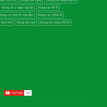
ùng 1000 lít
thùng chở hàng
thùng chở hàng loại lớn
thùng rác 2 ngăn nắp lật
thùng rác 90 lít
thùng rác 660 lít màu đen
thùng rác 1000 lít
 hình thú
thùng rác inox
thùng rác nhựa 240 lít