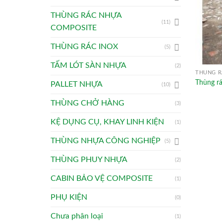
THÙNG RÁC NHỰA
(11)
COMPOSITE
THÙNG RÁC INOX
(5)
TẤM LÓT SÀN NHỰA
(2)
THÙNG R
Thùng rá
PALLET NHỰA
(10)
THÙNG CHỞ HÀNG
(3)
KỆ DỤNG CỤ, KHAY LINH KIỆN
(1)
THÙNG NHỰA CÔNG NGHIỆP
(5)
THÙNG PHUY NHỰA
(2)
CABIN BẢO VỆ COMPOSITE
(1)
PHỤ KIỆN
(0)
Chưa phân loại
(1)