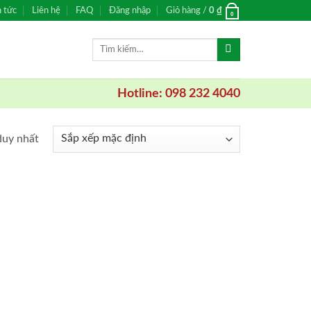
n tức
Liên hệ
FAQ
Đăng nhập
Giỏ hàng /
0
₫
0
Tìm
kiếm:
Hotline: 098 232 4040
duy nhất