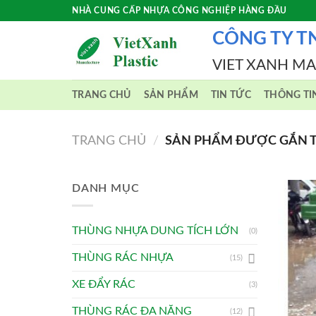
Skip
NHÀ CUNG CẤP NHỰA CÔNG NGHIỆP HÀNG ĐẦU
to
CÔNG TY T
content
VIET XANH M
TRANG CHỦ
SẢN PHẨM
TIN TỨC
THÔNG TI
TRANG CHỦ
/
SẢN PHẨM ĐƯỢC GẮN TH
DANH MỤC
THÙNG NHỰA DUNG TÍCH LỚN
(0)
THÙNG RÁC NHỰA
(15)
XE ĐẨY RÁC
(3)
THÙNG RÁC ĐA NĂNG
(12)