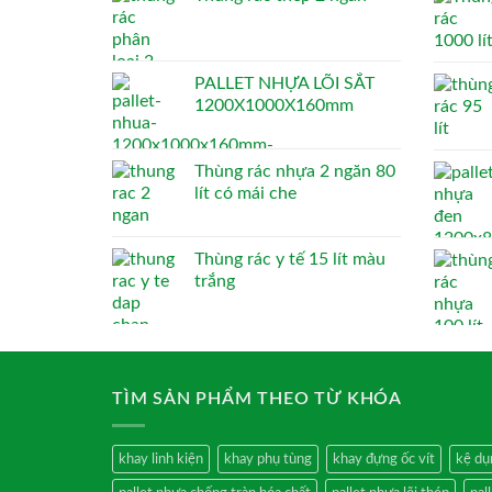
PALLET NHỰA LÕI SẮT
1200X1000X160mm
Thùng rác nhựa 2 ngăn 80
lít có mái che
Thùng rác y tế 15 lít màu
trắng
TÌM SẢN PHẨM THEO TỪ KHÓA
khay linh kiện
khay phụ tùng
khay đựng ốc vít
kệ dụ