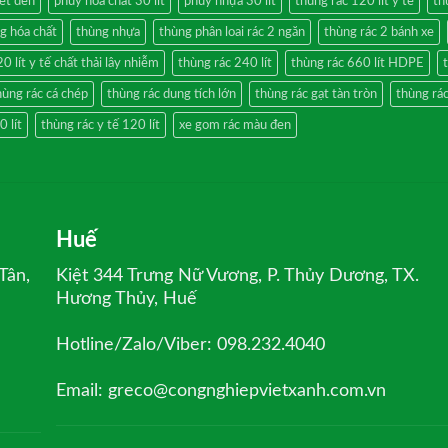
let đen
phuy hóa chất 30 lít
phuy nhựa 30 lít
thung rac 120 lit y te
th
g hóa chất
thùng nhựa
thùng phân loai rác 2 ngăn
thùng rác 2 bánh xe
0 lít y tế chất thải lây nhiễm
thùng rác 240 lít
thùng rác 660 lít HDPE
hùng rác cá chép
thùng rác dung tích lớn
thùng rác gạt tàn tròn
thùng rác
 lít
thùng rác y tế 120 lít
xe gom rác màu đen
Huế
Tân,
Kiệt 344 Trưng Nữ Vương, P. Thủy Dương, TX.
Hương Thủy, Huế
Hotline/Zalo/Viber: 098.232.4040
Email: greco@congnghiepvietxanh.com.vn