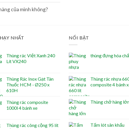
 hàng của mình không?
HẠY NHẤT
NỔI BẬT
Thùng rác Việt Xanh 240
thùng đựng hóa chất
Lít VX240
Thùng Rác Inox Gạt Tàn
Thùng rác nhựa 660 
Thuốc HCM - Ø250 x
composite 4 bánh x
610H
Thùng chở hàng lớ
Thùng rác composite
1000l 4 bánh xe
Tấm lót sân khấu
Thùng rác công cộng 95 lít