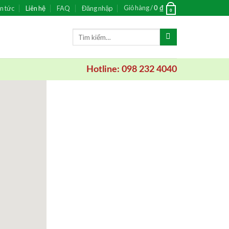
Giỏ hàng /
n tức
Liên hệ
FAQ
Đăng nhập
0
₫
0
Tìm
kiếm:
Hotline: 098 232 4040