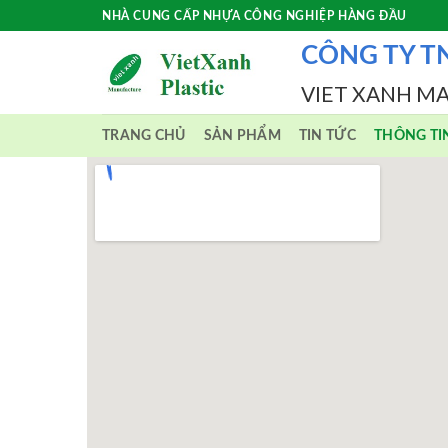
Skip
NHÀ CUNG CẤP NHỰA CÔNG NGHIỆP HÀNG ĐẦU
to
CÔNG TY T
content
VIET XANH M
TRANG CHỦ
SẢN PHẨM
TIN TỨC
THÔNG TI