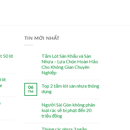
TIN MỚI NHẤT
 50 lít
Tấm Lót Sân Khấu và Sàn
Nhựa – Lựa Chọn Hoàn Hảo
Cho Không Gian Chuyên
Nghiệp
lít
e
Top 2 tấm lót sàn nhựa thông
06
dụng
Th6
n
Người Sài Gòn không phân
loại rác sẽ bị phạt đến 20
triệu đồng
Thùng rác nhựa 3 ngăn