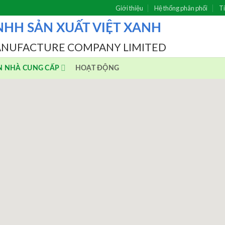
Giới thiệu
Hệ thống phân phối
Ti
NHH SẢN XUẤT VIỆT XANH
ANUFACTURE COMPANY LIMITED
N NHÀ CUNG CẤP
HOẠT ĐỘNG