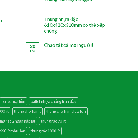
Thùng nhựa đặc
te
610x420x310mm có thể xếp
chồng
Chào tất cả mọi người!
20
Th7
pallet mặt liền
pallet nhựa chống tràn dầu
00 lít
thùng chở hàng
thùng chở hàng loại lớn
ùng rác 2 ngăn nắp lật
thùng rác 90 lít
660 lít màu đen
thùng rác 1000 lít