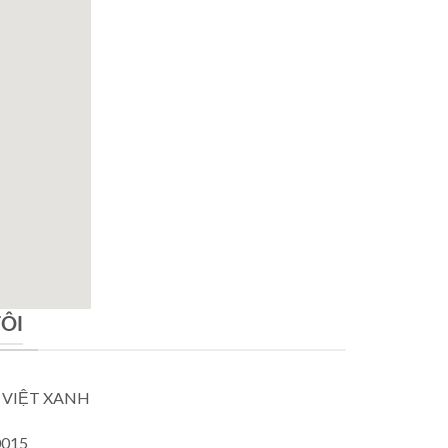
TÔI
 VIỆT XANH
0015