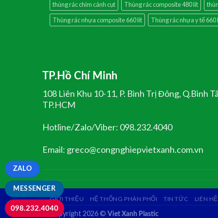
thùng rác chim cánh cụt
Thùng rác composite 480 lít
thùn
Thùng rác nhựa composite 660 lít
Thùng rác nhựa y tế 660 l
TP.Hồ Chí Minh
108 Liên Khu 10-11, P. Bình Trị Đông, Q.Bình T
TP.HCM
Hotline/Zalo/Viber: 098.232.4040
Email: greco@congnghiepvietxanh.com.vn
ZALO
MESSENGER
GIỚI THIỆU
HỆ THỐNG PHÂN PHỐI
TIN TỨC
LIÊN HỆ
098.232.4040
Copyright 2026 ©
Viet Xanh Plastic