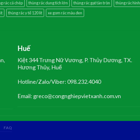
g rác cá chép
thùng rác dung tích lớn
thùng rác gạt tàn tròn
thùng rác hình
ít
thùng rác y tế 120 lít
xe gom rác màu đen
Huế
ân,
Kiệt 344 Trưng Nữ Vương, P. Thủy Dương, TX.
Hương Thủy, Huế
Hotline/Zalo/Viber: 098.232.4040
Email: greco@congnghiepvietxanh.com.vn
FAQ