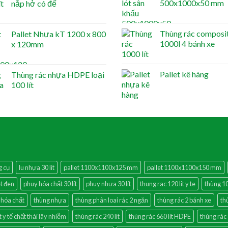
500x1000x50 mm
nắp hở có đế
Thùng rác composi
Pallet Nhựa kT 1200 x 800
1000l 4 bánh xe
x 120mm
Pallet kê hàng
Thùng rác nhựa HDPE loại
100 lít
g cụ
lu nhựa 30 lít
pallet 1100x1100x125 mm
pallet 1100x1100x150 mm
et đen
phuy hóa chất 30 lít
phuy nhựa 30 lít
thung rac 120 lit y te
thùng 10
 hóa chất
thùng nhựa
thùng phân loai rác 2 ngăn
thùng rác 2 bánh xe
th
t y tế chất thải lây nhiễm
thùng rác 240 lít
thùng rác 660 lít HDPE
thùng rác 