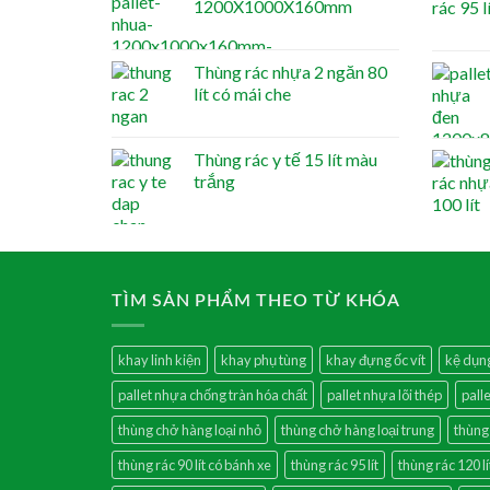
1200X1000X160mm
Thùng rác nhựa 2 ngăn 80
lít có mái che
Thùng rác y tế 15 lít màu
trắng
TÌM SẢN PHẨM THEO TỪ KHÓA
khay linh kiện
khay phụ tùng
khay đựng ốc vít
kệ dụn
pallet nhựa chống tràn hóa chất
pallet nhựa lõi thép
pall
thùng chở hàng loại nhỏ
thùng chở hàng loại trung
thùng
thùng rác 90 lít có bánh xe
thùng rác 95 lít
thùng rác 120 lí