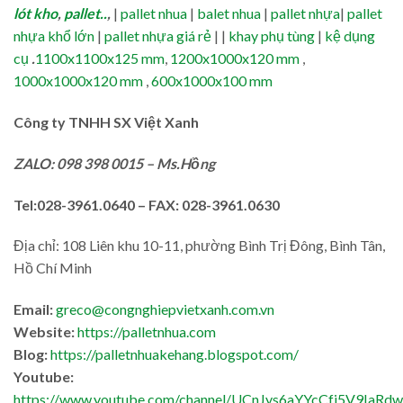
lót kho
,
pallet..
,
|
pallet nhua
|
balet nhua
|
pallet nhựa
|
pallet
nhựa khổ lớn
|
pallet nhựa giá rẻ
| |
khay phụ tùng
|
kệ dụng
cụ
.
1100x1100x125 mm
,
1200x1000x120 mm
,
1000x1000x120 mm
,
600x1000x100 mm
Công ty TNHH SX Việt Xanh
ZALO: 098 398 0015 – Ms.Hồng
Tel:028-3961.0640 – FAX: 028-3961.0630
Địa chỉ: 108 Liên khu 10-11, phường Bình Trị Đông, Bình Tân,
Hồ Chí Minh
Email:
greco@congnghiepvietxanh.com.vn
Website:
https://palletnhua.com
Blog:
https://palletnhuakehang.blogspot.com/
Youtube:
https://www.youtube.com/channel/UCnJys6aYYcCfj5V9IaRd