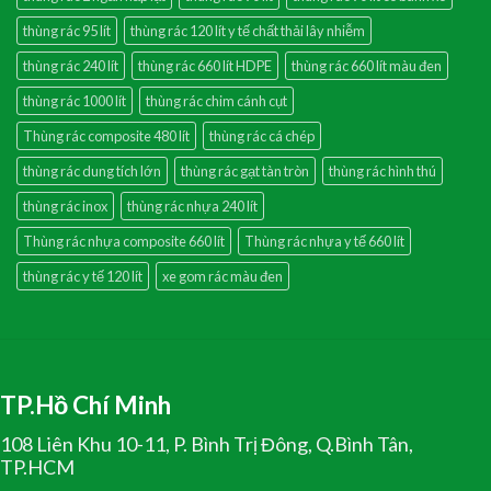
thùng rác 95 lít
thùng rác 120 lít y tế chất thải lây nhiễm
thùng rác 240 lít
thùng rác 660 lít HDPE
thùng rác 660 lít màu đen
thùng rác 1000 lít
thùng rác chim cánh cụt
Thùng rác composite 480 lít
thùng rác cá chép
thùng rác dung tích lớn
thùng rác gạt tàn tròn
thùng rác hình thú
thùng rác inox
thùng rác nhựa 240 lít
Thùng rác nhựa composite 660 lít
Thùng rác nhựa y tế 660 lít
thùng rác y tế 120 lít
xe gom rác màu đen
TP.Hồ Chí Minh
108 Liên Khu 10-11, P. Bình Trị Đông, Q.Bình Tân,
TP.HCM