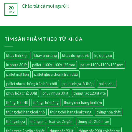
Chào tất cả mọi người!
20
Th7
TÌM SẢN PHẨM THEO TỪ KHÓA
khay linh kiện
khay phụ tùng
khay đựng ốc vít
kệ dụng cụ
lu nhựa 30 lít
pallet 1100x1100x125 mm
pallet 1100x1100x150 mm
pallet mặt liền
pallet nhựa chống tràn dầu
pallet nhựa chống tràn hóa chất
pallet nhựa lõi thép
pallet đen
phuy hóa chất 30 lít
phuy nhựa 30 lít
thung rac 120 lit y te
thùng 1000 lít
thùng chở hàng
thùng chở hàng loại lớn
thùng chở hàng loại nhỏ
thùng chở hàng loại trung
thùng hóa chất
thùng nhựa
thùng phân loai rác 2 ngăn
thùng rác 2 bánh xe
thùng rác 2 ngăn nắp lật
thùng rác 90 lít
thùng rác 90 lít có bánh xe