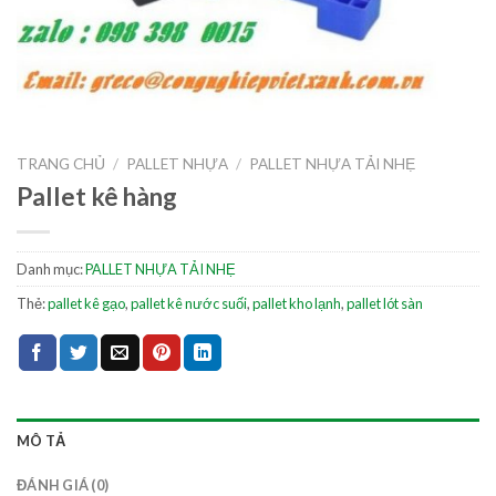
TRANG CHỦ
/
PALLET NHỰA
/
PALLET NHỰA TẢI NHẸ
Pallet kê hàng
Danh mục:
PALLET NHỰA TẢI NHẸ
Thẻ:
pallet kê gạo
,
pallet kê nước suối
,
pallet kho lạnh
,
pallet lót sàn
MÔ TẢ
ĐÁNH GIÁ (0)