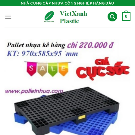
Skip
NHÀ CUNG CẤP NHỰA CÔNG NGHIỆP HÀNG ĐẦU
to
0
content