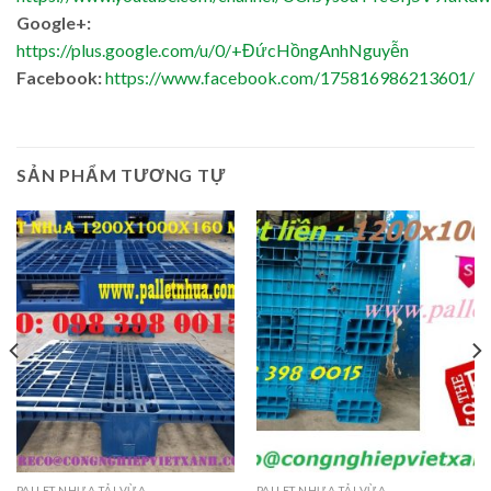
Google+:
https://plus.google.com/u/0/+ĐứcHồngAnhNguyễn
Facebook:
https://www.facebook.com/175816986213601/
SẢN PHẨM TƯƠNG TỰ
PALLET NHỰA TẢI VỪA
PALLET NHỰA TẢI VỪA