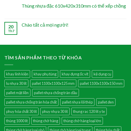
Thùng nhựa đặc 610x420x310mm có thể xếp chồng
Chào tất cả mọi người!
20
Th7
TÌM SẢN PHẨM THEO TỪ KHÓA
khay linh kiện
khay phụ tùng
khay đựng ốc vít
kệ dụng cụ
lu nhựa 30 lít
pallet 1100x1100x125 mm
pallet 1100x1100x150 mm
pallet mặt liền
pallet nhựa chống tràn dầu
pallet nhựa chống tràn hóa chất
pallet nhựa lõi thép
pallet đen
phuy hóa chất 30 lít
phuy nhựa 30 lít
thung rac 120 lit y te
thùng 1000 lít
thùng chở hàng
thùng chở hàng loại lớn
thùng chở hàng loại nhỏ
thùng chở hàng loại trung
thùng hóa chất