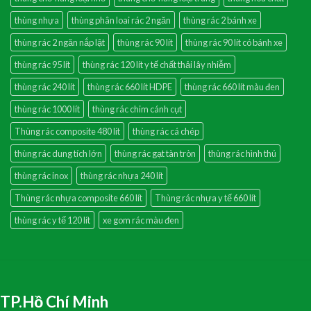
thùng nhựa
thùng phân loai rác 2 ngăn
thùng rác 2 bánh xe
thùng rác 2 ngăn nắp lật
thùng rác 90 lít
thùng rác 90 lít có bánh xe
thùng rác 95 lít
thùng rác 120 lít y tế chất thải lây nhiễm
thùng rác 240 lít
thùng rác 660 lít HDPE
thùng rác 660 lít màu đen
thùng rác 1000 lít
thùng rác chim cánh cụt
Thùng rác composite 480 lít
thùng rác cá chép
thùng rác dung tích lớn
thùng rác gạt tàn tròn
thùng rác hình thú
thùng rác inox
thùng rác nhựa 240 lít
Thùng rác nhựa composite 660 lít
Thùng rác nhựa y tế 660 lít
thùng rác y tế 120 lít
xe gom rác màu đen
TP.Hồ Chí Minh