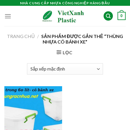
Skip
NHÀ CUNG CẤP NHỰA CÔNG NGHIỆP HÀNG ĐẦU
to
0
content
TRANG CHỦ
/
SẢN PHẨM ĐƯỢC GẮN THẺ “THÙNG
NHỰA CÓ BÁNH XE”
LỌC