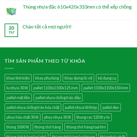
Thùng nhựa đặc 610x420x310mm có thể xếp chồng
Chào tất cả mọi người!
20
Th7
TÌM SẢN PHẨM THEO TỪ KHÓA
khay linh kiện
khay phụ tùng
khay đựng ốc vít
kệ dụng cụ
lu nhựa 30 lít
pallet 1100x1100x125 mm
pallet 1100x1100x150 mm
pallet mặt liền
pallet nhựa chống tràn dầu
pallet nhựa chống tràn hóa chất
pallet nhựa lõi thép
pallet đen
phuy hóa chất 30 lít
phuy nhựa 30 lít
thung rac 120 lit y te
thùng 1000 lít
thùng chở hàng
thùng chở hàng loại lớn
thùng chở hàng loại nhỏ
thùng chở hàng loại trung
thùng hóa chất