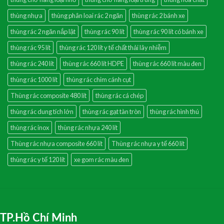
thùng nhựa
thùng phân loai rác 2 ngăn
thùng rác 2 bánh xe
thùng rác 2 ngăn nắp lật
thùng rác 90 lít
thùng rác 90 lít có bánh xe
thùng rác 95 lít
thùng rác 120 lít y tế chất thải lây nhiễm
thùng rác 240 lít
thùng rác 660 lít HDPE
thùng rác 660 lít màu đen
thùng rác 1000 lít
thùng rác chim cánh cụt
Thùng rác composite 480 lít
thùng rác cá chép
thùng rác dung tích lớn
thùng rác gạt tàn tròn
thùng rác hình thú
thùng rác inox
thùng rác nhựa 240 lít
Thùng rác nhựa composite 660 lít
Thùng rác nhựa y tế 660 lít
thùng rác y tế 120 lít
xe gom rác màu đen
TP.Hồ Chí Minh