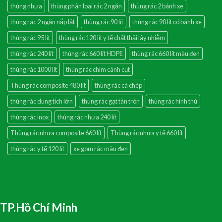
thùng nhựa
thùng phân loai rác 2 ngăn
thùng rác 2 bánh xe
thùng rác 2 ngăn nắp lật
thùng rác 90 lít
thùng rác 90 lít có bánh xe
thùng rác 95 lít
thùng rác 120 lít y tế chất thải lây nhiễm
thùng rác 240 lít
thùng rác 660 lít HDPE
thùng rác 660 lít màu đen
thùng rác 1000 lít
thùng rác chim cánh cụt
Thùng rác composite 480 lít
thùng rác cá chép
thùng rác dung tích lớn
thùng rác gạt tàn tròn
thùng rác hình thú
thùng rác inox
thùng rác nhựa 240 lít
Thùng rác nhựa composite 660 lít
Thùng rác nhựa y tế 660 lít
thùng rác y tế 120 lít
xe gom rác màu đen
TP.Hồ Chí Minh