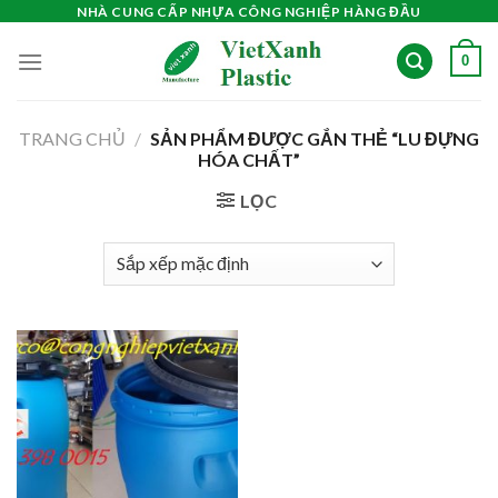
Skip
NHÀ CUNG CẤP NHỰA CÔNG NGHIỆP HÀNG ĐẦU
to
0
content
TRANG CHỦ
/
SẢN PHẨM ĐƯỢC GẮN THẺ “LU ĐỰNG
HÓA CHẤT”
LỌC