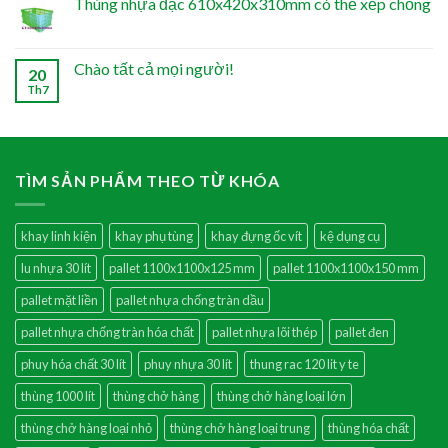
Thùng nhựa đặc 610x420x310mm có thể xếp chồng
Chào tất cả mọi người!
20
Th7
TÌM SẢN PHẨM THEO TỪ KHÓA
khay linh kiện
khay phụ tùng
khay đựng ốc vít
kệ dụng cụ
lu nhựa 30 lít
pallet 1100x1100x125 mm
pallet 1100x1100x150 mm
pallet mặt liền
pallet nhựa chống tràn dầu
pallet nhựa chống tràn hóa chất
pallet nhựa lõi thép
pallet đen
phuy hóa chất 30 lít
phuy nhựa 30 lít
thung rac 120 lit y te
thùng 1000 lít
thùng chở hàng
thùng chở hàng loại lớn
thùng chở hàng loại nhỏ
thùng chở hàng loại trung
thùng hóa chất