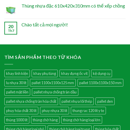
Thùng nhựa đặc 610x420x310mm có thể xếp chồng
Chào tất cả mọi người!
20
Th7
TÌM SẢN PHẨM THEO TỪ KHÓA
khay linh kiện
khay phụ tùng
khay đựng ốc vít
kệ dụng cụ
lu nhựa 30 lít
pallet 1100x1100x125 mm
pallet 1100x1100x150 mm
pallet mặt liền
pallet nhựa chống tràn dầu
pallet nhựa chống tràn hóa chất
pallet nhựa lõi thép
pallet đen
phuy hóa chất 30 lít
phuy nhựa 30 lít
thung rac 120 lit y te
thùng 1000 lít
thùng chở hàng
thùng chở hàng loại lớn
thùng chở hàng loại nhỏ
thùng chở hàng loại trung
thùng hóa chất