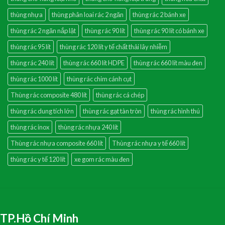
thùng nhựa
thùng phân loai rác 2 ngăn
thùng rác 2 bánh xe
thùng rác 2 ngăn nắp lật
thùng rác 90 lít
thùng rác 90 lít có bánh xe
thùng rác 95 lít
thùng rác 120 lít y tế chất thải lây nhiễm
thùng rác 240 lít
thùng rác 660 lít HDPE
thùng rác 660 lít màu đen
thùng rác 1000 lít
thùng rác chim cánh cụt
Thùng rác composite 480 lít
thùng rác cá chép
thùng rác dung tích lớn
thùng rác gạt tàn tròn
thùng rác hình thú
thùng rác inox
thùng rác nhựa 240 lít
Thùng rác nhựa composite 660 lít
Thùng rác nhựa y tế 660 lít
thùng rác y tế 120 lít
xe gom rác màu đen
TP.Hồ Chí Minh