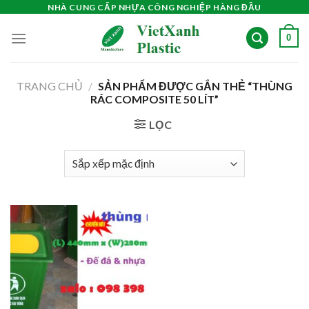
Skip
NHÀ CUNG CẤP NHỰA CÔNG NGHIỆP HÀNG ĐẦU
to
0
content
TRANG CHỦ
/
SẢN PHẨM ĐƯỢC GẮN THẺ “THÙNG
RÁC COMPOSITE 50 LÍT”
LỌC