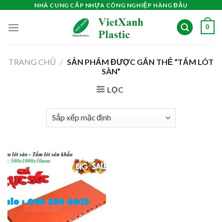
Skip
NHÀ CUNG CẤP NHỰA CÔNG NGHIỆP HÀNG ĐẦU
to
0
content
TRANG CHỦ
/
SẢN PHẨM ĐƯỢC GẮN THẺ “TẤM LÓT
SÀN”
LỌC