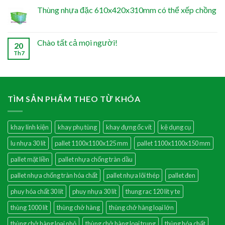
Thùng nhựa đặc 610x420x310mm có thể xếp chồng
Chào tất cả mọi người!
20
Th7
TÌM SẢN PHẨM THEO TỪ KHÓA
khay linh kiện
khay phụ tùng
khay đựng ốc vít
kệ dụng cụ
lu nhựa 30 lít
pallet 1100x1100x125 mm
pallet 1100x1100x150 mm
pallet mặt liền
pallet nhựa chống tràn dầu
pallet nhựa chống tràn hóa chất
pallet nhựa lõi thép
pallet đen
phuy hóa chất 30 lít
phuy nhựa 30 lít
thung rac 120 lit y te
thùng 1000 lít
thùng chở hàng
thùng chở hàng loại lớn
thùng chở hàng loại nhỏ
thùng chở hàng loại trung
thùng hóa chất