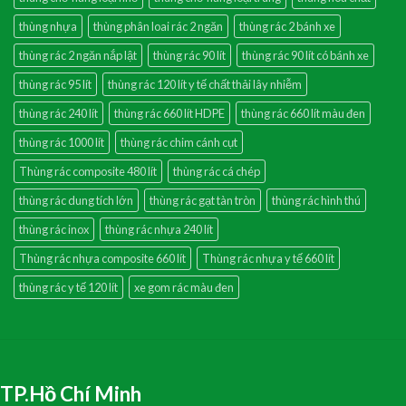
thùng nhựa
thùng phân loai rác 2 ngăn
thùng rác 2 bánh xe
thùng rác 2 ngăn nắp lật
thùng rác 90 lít
thùng rác 90 lít có bánh xe
thùng rác 95 lít
thùng rác 120 lít y tế chất thải lây nhiễm
thùng rác 240 lít
thùng rác 660 lít HDPE
thùng rác 660 lít màu đen
thùng rác 1000 lít
thùng rác chim cánh cụt
Thùng rác composite 480 lít
thùng rác cá chép
thùng rác dung tích lớn
thùng rác gạt tàn tròn
thùng rác hình thú
thùng rác inox
thùng rác nhựa 240 lít
Thùng rác nhựa composite 660 lít
Thùng rác nhựa y tế 660 lít
thùng rác y tế 120 lít
xe gom rác màu đen
TP.Hồ Chí Minh