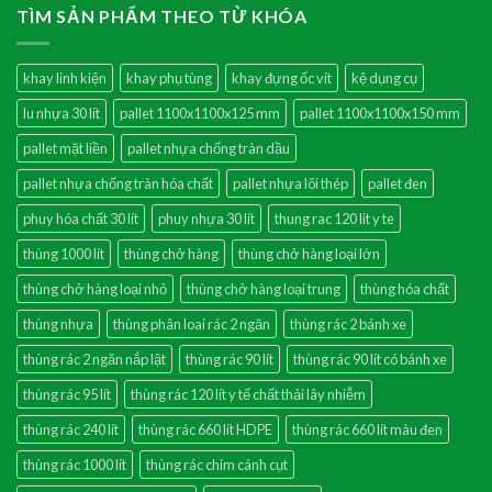
TÌM SẢN PHẨM THEO TỪ KHÓA
khay linh kiện
khay phụ tùng
khay đựng ốc vít
kệ dụng cụ
lu nhựa 30 lít
pallet 1100x1100x125 mm
pallet 1100x1100x150 mm
pallet mặt liền
pallet nhựa chống tràn dầu
pallet nhựa chống tràn hóa chất
pallet nhựa lõi thép
pallet đen
phuy hóa chất 30 lít
phuy nhựa 30 lít
thung rac 120 lit y te
thùng 1000 lít
thùng chở hàng
thùng chở hàng loại lớn
thùng chở hàng loại nhỏ
thùng chở hàng loại trung
thùng hóa chất
thùng nhựa
thùng phân loai rác 2 ngăn
thùng rác 2 bánh xe
thùng rác 2 ngăn nắp lật
thùng rác 90 lít
thùng rác 90 lít có bánh xe
thùng rác 95 lít
thùng rác 120 lít y tế chất thải lây nhiễm
thùng rác 240 lít
thùng rác 660 lít HDPE
thùng rác 660 lít màu đen
thùng rác 1000 lít
thùng rác chim cánh cụt