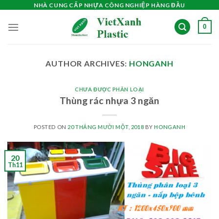
Skip
NHÀ CUNG CẤP NHỰA CÔNG NGHIỆP HÀNG ĐẦU
to
0
content
AUTHOR ARCHIVES:
HONGANH
CHƯA ĐƯỢC PHÂN LOẠI
Thùng rác nhựa 3 ngăn
POSTED ON
20 THÁNG MƯỜI MỘT, 2018
BY
HONGANH
20
Th11