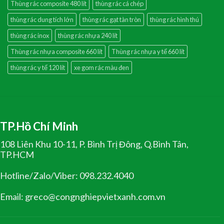
Thùng rác composite 480 lít
thùng rác cá chép
thùng rác dung tích lớn
thùng rác gạt tàn tròn
thùng rác hình thú
thùng rác inox
thùng rác nhựa 240 lít
Thùng rác nhựa composite 660 lít
Thùng rác nhựa y tế 660 lít
thùng rác y tế 120 lít
xe gom rác màu đen
TP.Hồ Chí Minh
108 Liên Khu 10-11, P. Bình Trị Đông, Q.Bình Tân,
TP.HCM
Hotline/Zalo/Viber: 098.232.4040
Email: greco@congnghiepvietxanh.com.vn