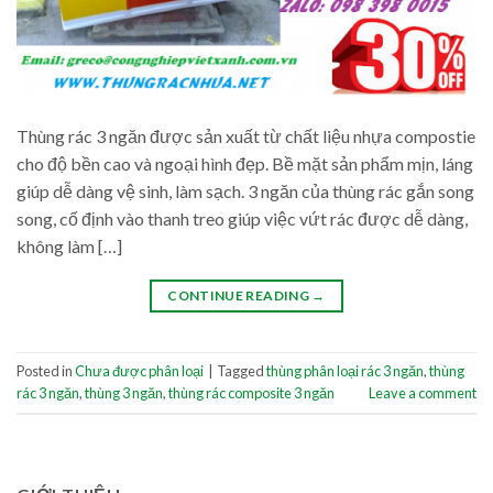
Thùng rác 3 ngăn được sản xuất từ chất liệu nhựa compostie
cho độ bền cao và ngoại hình đẹp. Bề mặt sản phẩm mịn, láng
giúp dễ dàng vệ sinh, làm sạch. 3 ngăn của thùng rác gắn song
song, cố định vào thanh treo giúp việc vứt rác được dễ dàng,
không làm […]
CONTINUE READING
→
Posted in
Chưa được phân loại
|
Tagged
thùng phân loại rác 3 ngăn
,
thùng
rác 3 ngăn
,
thùng 3 ngăn
,
thùng rác composite 3 ngăn
Leave a comment