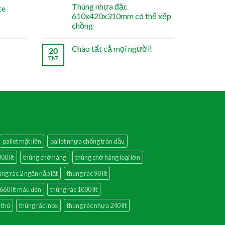
Thùng nhựa đặc
te
610x420x310mm có thể xếp
chồng
Chào tất cả mọi người!
20
Th7
pallet mặt liền
pallet nhựa chống tràn dầu
00 lít
thùng chở hàng
thùng chở hàng loại lớn
ùng rác 2 ngăn nắp lật
thùng rác 90 lít
660 lít màu đen
thùng rác 1000 lít
 thú
thùng rác inox
thùng rác nhựa 240 lít