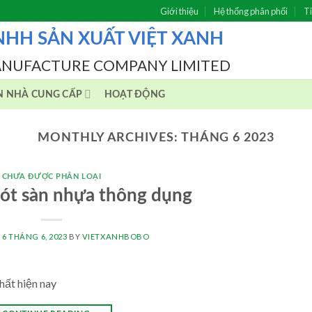
Giới thiệu
Hệ thống phân phối
Ti
NHH SẢN XUẤT VIỆT XANH
ANUFACTURE COMPANY LIMITED
N NHÀ CUNG CẤP
HOẠT ĐỘNG
MONTHLY ARCHIVES:
THÁNG 6 2023
CHƯA ĐƯỢC PHÂN LOẠI
lót sàn nhựa thông dụng
N
6 THÁNG 6, 2023
BY
VIETXANHBOBO
hất hiện nay