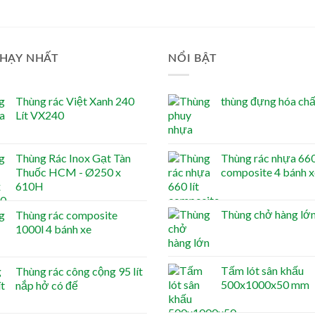
HẠY NHẤT
NỔI BẬT
Thùng rác Việt Xanh 240
thùng đựng hóa chất
Lít VX240
Thùng Rác Inox Gạt Tàn
Thùng rác nhựa 660 
Thuốc HCM - Ø250 x
composite 4 bánh x
610H
Thùng chở hàng lớ
Thùng rác composite
1000l 4 bánh xe
Tấm lót sân khấu
Thùng rác công cộng 95 lít
500x1000x50 mm
nắp hở có đế