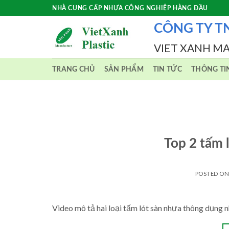
Skip
NHÀ CUNG CẤP NHỰA CÔNG NGHIỆP HÀNG ĐẦU
to
CÔNG TY T
content
VIET XANH M
TRANG CHỦ
SẢN PHẨM
TIN TỨC
THÔNG TI
Top 2 tấm 
POSTED O
Video mô tả hai loại tấm lót sàn nhựa thông dụng n