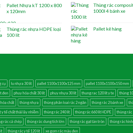
Thùng rác composi
Pallet Nhựa kT 1200 x 800
1000l 4 bánh xe
x 120mm
Pallet kê hàng
Thùng rác nhựa HDPE loại
100 lít
g cụ
lu nhựa 30 lít
pallet 1100x1100x125 mm
pallet 1100x1100x150 mm
et đen
phuy hóa chất 30 lít
phuy nhựa 30 lít
thung rac 120 lit y te
thùng 10
 hóa chất
thùng nhựa
thùng phân loai rác 2 ngăn
thùng rác 2 bánh xe
th
t y tế chất thải lây nhiễm
thùng rác 240 lít
thùng rác 660 lít HDPE
thùng rác 
g rác cá chép
thùng rác dung tích lớn
thùng rác gạt tàn tròn
thùng rác hình
ít
thùng rác y tế 120 lít
xe gom rác màu đen