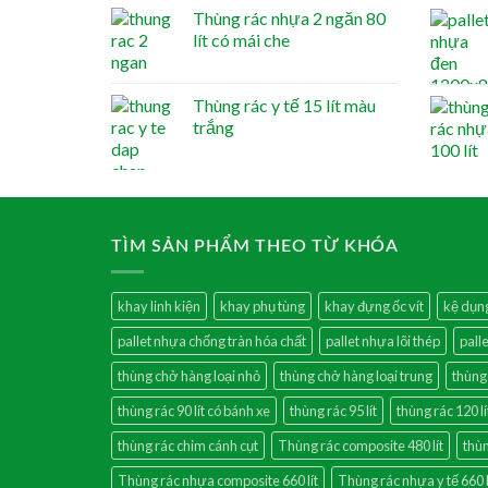
Thùng rác nhựa 2 ngăn 80
lít có mái che
Thùng rác y tế 15 lít màu
trắng
TÌM SẢN PHẨM THEO TỪ KHÓA
khay linh kiện
khay phụ tùng
khay đựng ốc vít
kệ dụn
pallet nhựa chống tràn hóa chất
pallet nhựa lõi thép
pall
thùng chở hàng loại nhỏ
thùng chở hàng loại trung
thùng
thùng rác 90 lít có bánh xe
thùng rác 95 lít
thùng rác 120 lí
thùng rác chim cánh cụt
Thùng rác composite 480 lít
thùn
Thùng rác nhựa composite 660 lít
Thùng rác nhựa y tế 660 l