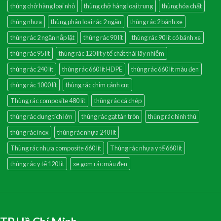
thùng chở hàng loại nhỏ
thùng chở hàng loại trung
thùng hóa chất
thùng nhựa
thùng phân loai rác 2 ngăn
thùng rác 2 bánh xe
thùng rác 2 ngăn nắp lật
thùng rác 90 lít
thùng rác 90 lít có bánh xe
thùng rác 95 lít
thùng rác 120 lít y tế chất thải lây nhiễm
thùng rác 240 lít
thùng rác 660 lít HDPE
thùng rác 660 lít màu đen
thùng rác 1000 lít
thùng rác chim cánh cụt
Thùng rác composite 480 lít
thùng rác cá chép
thùng rác dung tích lớn
thùng rác gạt tàn tròn
thùng rác hình thú
thùng rác inox
thùng rác nhựa 240 lít
Thùng rác nhựa composite 660 lít
Thùng rác nhựa y tế 660 lít
thùng rác y tế 120 lít
xe gom rác màu đen