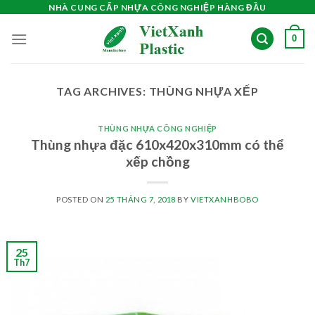
Skip
NHÀ CUNG CẤP NHỰA CÔNG NGHIỆP HÀNG ĐẦU
to
0
content
TAG ARCHIVES:
THÙNG NHỰA XẾP
THÙNG NHỰA CÔNG NGHIỆP
Thùng nhựa đặc 610x420x310mm có thể
xếp chồng
POSTED ON
25 THÁNG 7, 2018
BY
VIETXANHBOBO
25
Th7