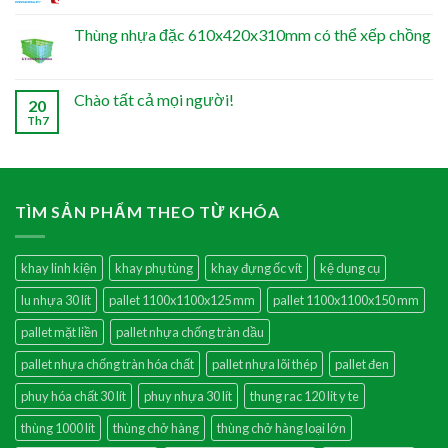
Thùng nhựa đặc 610x420x310mm có thể xếp chồng
Chào tất cả mọi người!
20
Th7
TÌM SẢN PHẨM THEO TỪ KHÓA
khay linh kiện
khay phụ tùng
khay đựng ốc vít
kệ dụng cụ
lu nhựa 30 lít
pallet 1100x1100x125 mm
pallet 1100x1100x150 mm
pallet mặt liền
pallet nhựa chống tràn dầu
pallet nhựa chống tràn hóa chất
pallet nhựa lõi thép
pallet đen
phuy hóa chất 30 lít
phuy nhựa 30 lít
thung rac 120 lit y te
thùng 1000 lít
thùng chở hàng
thùng chở hàng loại lớn