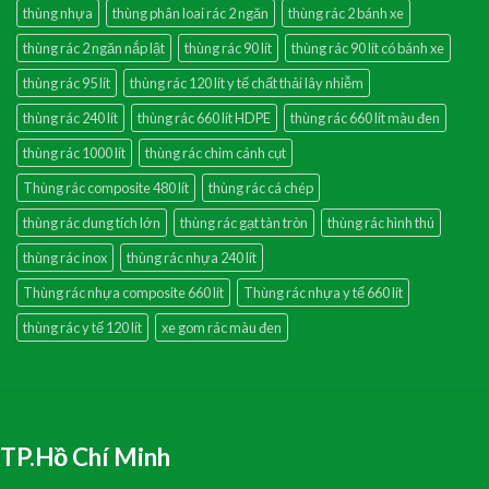
thùng nhựa
thùng phân loai rác 2 ngăn
thùng rác 2 bánh xe
thùng rác 2 ngăn nắp lật
thùng rác 90 lít
thùng rác 90 lít có bánh xe
thùng rác 95 lít
thùng rác 120 lít y tế chất thải lây nhiễm
thùng rác 240 lít
thùng rác 660 lít HDPE
thùng rác 660 lít màu đen
thùng rác 1000 lít
thùng rác chim cánh cụt
Thùng rác composite 480 lít
thùng rác cá chép
thùng rác dung tích lớn
thùng rác gạt tàn tròn
thùng rác hình thú
thùng rác inox
thùng rác nhựa 240 lít
Thùng rác nhựa composite 660 lít
Thùng rác nhựa y tế 660 lít
thùng rác y tế 120 lít
xe gom rác màu đen
TP.Hồ Chí Minh