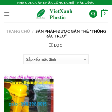
Skip
NHÀ CUNG CẤP NHỰA CÔNG NGHIỆP HÀNG ĐẦU
to
0
content
TRANG CHỦ
/
SẢN PHẨM ĐƯỢC GẮN THẺ “THÙNG
RÁC TREO”
LỌC