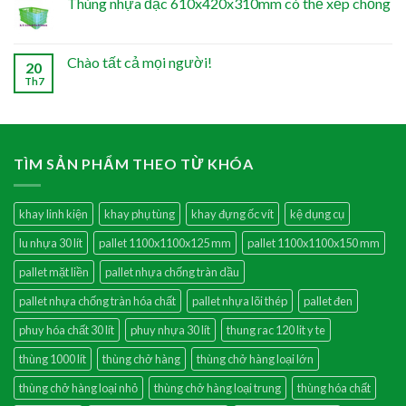
Thùng nhựa đặc 610x420x310mm có thể xếp chồng
Chào tất cả mọi người!
20
Th7
TÌM SẢN PHẨM THEO TỪ KHÓA
khay linh kiện
khay phụ tùng
khay đựng ốc vít
kệ dụng cụ
lu nhựa 30 lít
pallet 1100x1100x125 mm
pallet 1100x1100x150 mm
pallet mặt liền
pallet nhựa chống tràn dầu
pallet nhựa chống tràn hóa chất
pallet nhựa lõi thép
pallet đen
phuy hóa chất 30 lít
phuy nhựa 30 lít
thung rac 120 lit y te
thùng 1000 lít
thùng chở hàng
thùng chở hàng loại lớn
thùng chở hàng loại nhỏ
thùng chở hàng loại trung
thùng hóa chất