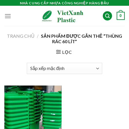
Skip
NHÀ CUNG CẤP NHỰA CÔNG NGHIỆP HÀNG ĐẦU
to
0
content
TRANG CHỦ
/
SẢN PHẨM ĐƯỢC GẮN THẺ “THÙNG
RÁC 60 LÍT”
LỌC