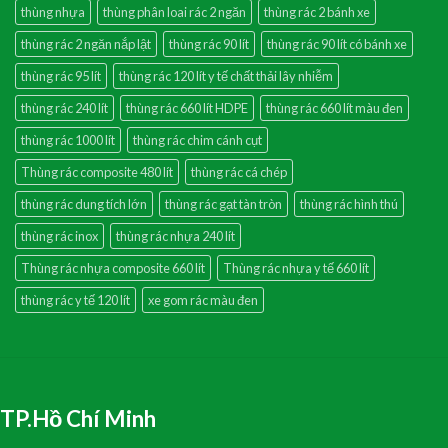
thùng nhựa
thùng phân loai rác 2 ngăn
thùng rác 2 bánh xe
thùng rác 2 ngăn nắp lật
thùng rác 90 lít
thùng rác 90 lít có bánh xe
thùng rác 95 lít
thùng rác 120 lít y tế chất thải lây nhiễm
thùng rác 240 lít
thùng rác 660 lít HDPE
thùng rác 660 lít màu đen
thùng rác 1000 lít
thùng rác chim cánh cụt
Thùng rác composite 480 lít
thùng rác cá chép
thùng rác dung tích lớn
thùng rác gạt tàn tròn
thùng rác hình thú
thùng rác inox
thùng rác nhựa 240 lít
Thùng rác nhựa composite 660 lít
Thùng rác nhựa y tế 660 lít
thùng rác y tế 120 lít
xe gom rác màu đen
TP.Hồ Chí Minh