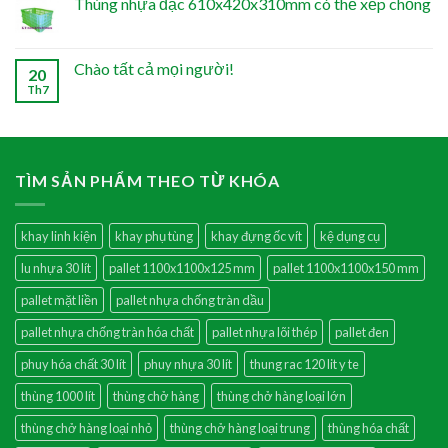
Thùng nhựa đặc 610x420x310mm có thể xếp chồng
Chào tất cả mọi người!
20
Th7
TÌM SẢN PHẨM THEO TỪ KHÓA
khay linh kiện
khay phụ tùng
khay đựng ốc vít
kệ dụng cụ
lu nhựa 30 lít
pallet 1100x1100x125 mm
pallet 1100x1100x150 mm
pallet mặt liền
pallet nhựa chống tràn dầu
pallet nhựa chống tràn hóa chất
pallet nhựa lõi thép
pallet đen
phuy hóa chất 30 lít
phuy nhựa 30 lít
thung rac 120 lit y te
thùng 1000 lít
thùng chở hàng
thùng chở hàng loại lớn
thùng chở hàng loại nhỏ
thùng chở hàng loại trung
thùng hóa chất