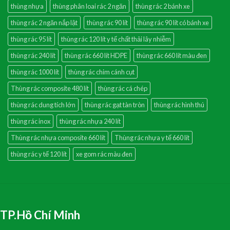
thùng nhựa
thùng phân loai rác 2 ngăn
thùng rác 2 bánh xe
thùng rác 2 ngăn nắp lật
thùng rác 90 lít
thùng rác 90 lít có bánh xe
thùng rác 95 lít
thùng rác 120 lít y tế chất thải lây nhiễm
thùng rác 240 lít
thùng rác 660 lít HDPE
thùng rác 660 lít màu đen
thùng rác 1000 lít
thùng rác chim cánh cụt
Thùng rác composite 480 lít
thùng rác cá chép
thùng rác dung tích lớn
thùng rác gạt tàn tròn
thùng rác hình thú
thùng rác inox
thùng rác nhựa 240 lít
Thùng rác nhựa composite 660 lít
Thùng rác nhựa y tế 660 lít
thùng rác y tế 120 lít
xe gom rác màu đen
TP.Hồ Chí Minh