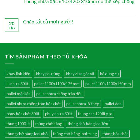
Thùng nhựa đặc 610x420x310mm có thể xếp chồng
Chào tất cả mọi người!
20
Th7
TÌM SẢN PHẨM THEO TỪ KHÓA
khay linh kiện
khay phụ tùng
khay đựng ốc vít
kệ dụng cụ
lu nhựa 30 lít
pallet 1100x1100x125 mm
pallet 1100x1100x150 mm
pallet mặt liền
pallet nhựa chống tràn dầu
pallet nhựa chống tràn hóa chất
pallet nhựa lõi thép
pallet đen
phuy hóa chất 30 lít
phuy nhựa 30 lít
thung rac 120 lit y te
thùng 1000 lít
thùng chở hàng
thùng chở hàng loại lớn
thùng chở hàng loại nhỏ
thùng chở hàng loại trung
thùng hóa chất