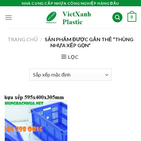
Skip
NHÀ CUNG CẤP NHỰA CÔNG NGHIỆP HÀNG ĐẦU
to
0
content
TRANG CHỦ
/
SẢN PHẨM ĐƯỢC GẮN THẺ “THÙNG
NHỰA XẾP GỌN”
LỌC