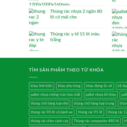
Thùng rác nhựa 2 ngăn 80
lít có mái che
Thùng rác y tế 15 lít màu
trắng
TÌM SẢN PHẨM THEO TỪ KHÓA
khay linh kiện
khay phụ tùng
khay đựng ốc vít
kệ dụ
pallet nhựa chống tràn hóa chất
pallet nhựa lõi thép
pal
thùng chở hàng loại nhỏ
thùng chở hàng loại trung
thùn
thùng rác 90 lít có bánh xe
thùng rác 95 lít
thùng rác 12
thùng rác chim cánh cụt
Thùng rác composite 480 lít
t