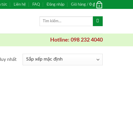
n tức
Liên hệ
FAQ
Đăng nhập
Giỏ hàng /
0
₫
0
Tìm
kiếm:
Hotline: 098 232 4040
duy nhất