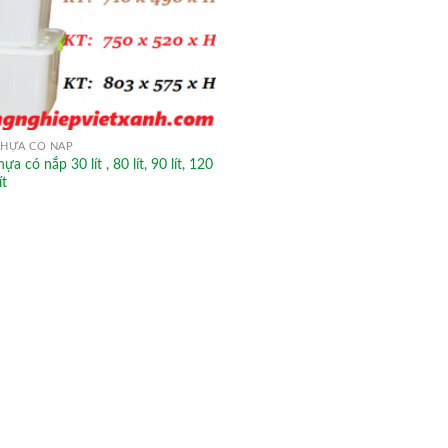
HỰA CÓ NẮP
a có nắp 30 lít , 80 lít, 90 lít, 120
ít