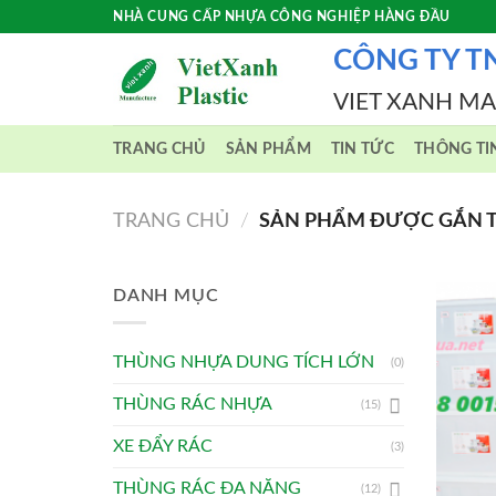
Skip
NHÀ CUNG CẤP NHỰA CÔNG NGHIỆP HÀNG ĐẦU
to
CÔNG TY T
content
VIET XANH M
TRANG CHỦ
SẢN PHẨM
TIN TỨC
THÔNG TI
TRANG CHỦ
/
SẢN PHẨM ĐƯỢC GẮN TH
DANH MỤC
THÙNG NHỰA DUNG TÍCH LỚN
(0)
THÙNG RÁC NHỰA
(15)
XE ĐẨY RÁC
(3)
THÙNG RÁC ĐA NĂNG
(12)