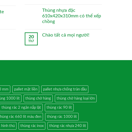
Thùng nhựa đặc
te
610x420x310mm có thể xếp
chồng
Chào tất cả mọi người!
20
Th7
50 mm
pallet mặt liền
pallet nhựa chống tràn dầu
ùng 1000 lít
thùng chở hàng
thùng chở hàng loại lớn
thùng rác 2 ngăn nắp lật
thùng rác 90 lít
thùng rác 660 lít màu đen
thùng rác 1000 lít
 hình thú
thùng rác inox
thùng rác nhựa 240 lít