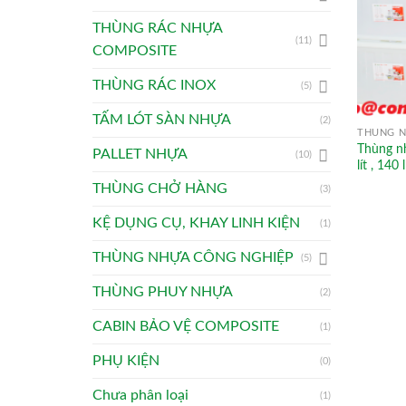
THÙNG RÁC NHỰA
(11)
COMPOSITE
THÙNG RÁC INOX
(5)
TẤM LÓT SÀN NHỰA
(2)
THÙNG N
Thùng nhự
PALLET NHỰA
(10)
lít , 140 l
THÙNG CHỞ HÀNG
(3)
KỆ DỤNG CỤ, KHAY LINH KIỆN
(1)
THÙNG NHỰA CÔNG NGHIỆP
(5)
THÙNG PHUY NHỰA
(2)
CABIN BẢO VỆ COMPOSITE
(1)
PHỤ KIỆN
(0)
Chưa phân loại
(1)