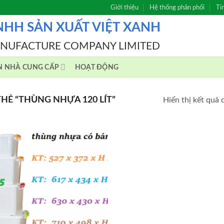
Giới thiệu
Hệ thống phân phối
Ti
NHH SẢN XUẤT VIỆT XANH
ANUFACTURE COMPANY LIMITED
N NHÀ CUNG CẤP
HOẠT ĐỘNG
Ẻ “THÙNG NHỰA 120 LÍT”
Hiển thị kết quả 