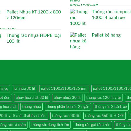
Thùng rác composi
Pallet Nhựa kT 1200 x 800
1000l 4 bánh xe
x 120mm
Pallet kê hàng
Thùng rác nhựa HDPE loại
100 lít
ng cụ
lu nhựa 30 lít
pallet 1100x1100x125 mm
pallet 1100x1100x1
let đen
phuy hóa chất 30 lít
phuy nhựa 30 lít
thung rac 120 lit y te
th
g hóa chất
thùng nhựa
thùng phân loai rác 2 ngăn
thùng rác 2 bánh xe
0 lít y tế chất thải lây nhiễm
thùng rác 240 lít
thùng rác 660 lít HDPE
hùng rác cá chép
thùng rác dung tích lớn
thùng rác gạt tàn tròn
thùng rác