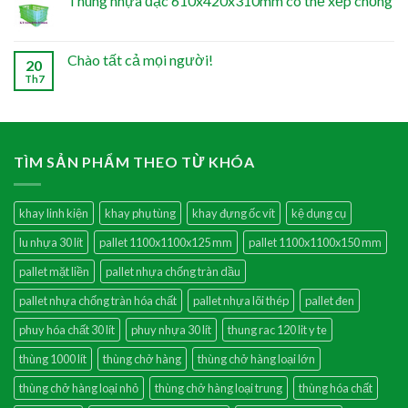
Thùng nhựa đặc 610x420x310mm có thể xếp chồng
Chào tất cả mọi người!
20
Th7
TÌM SẢN PHẨM THEO TỪ KHÓA
khay linh kiện
khay phụ tùng
khay đựng ốc vít
kệ dụng cụ
lu nhựa 30 lít
pallet 1100x1100x125 mm
pallet 1100x1100x150 mm
pallet mặt liền
pallet nhựa chống tràn dầu
pallet nhựa chống tràn hóa chất
pallet nhựa lõi thép
pallet đen
phuy hóa chất 30 lít
phuy nhựa 30 lít
thung rac 120 lit y te
thùng 1000 lít
thùng chở hàng
thùng chở hàng loại lớn
thùng chở hàng loại nhỏ
thùng chở hàng loại trung
thùng hóa chất