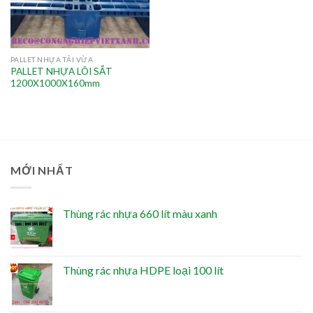
PALLET NHỰA TẢI VỪA
PALLET NHỰA LÕI SẮT
1200X1000X160mm
MỚI NHẤT
Thùng rác nhựa 660 lít màu xanh
Thùng rác nhựa HDPE loại 100 lít