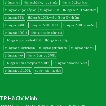
thùng nhựa
thùng phân loai rác 2 ngăn
thùng rác 2 bánh xe
thùng rác 2 ngăn nắp lật
thùng rác 90 lít
thùng rác 90 lít có bánh xe
thùng rác 95 lít
thùng rác 120 lít y tế chất thải lây nhiễm
thùng rác 240 lít
thùng rác 660 lít HDPE
thùng rác 660 lít màu đen
thùng rác 1000 lít
thùng rác chim cánh cụt
Thùng rác composite 480 lít
thùng rác cá chép
thùng rác dung tích lớn
thùng rác gạt tàn tròn
thùng rác hình thú
thùng rác inox
thùng rác nhựa 240 lít
Thùng rác nhựa composite 660 lít
Thùng rác nhựa y tế 660 lít
thùng rác y tế 120 lít
xe gom rác màu đen
TP.Hồ Chí Minh