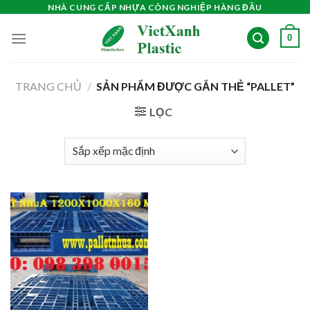
Skip
NHÀ CUNG CẤP NHỰA CÔNG NGHIỆP HÀNG ĐẦU
to
0
content
TRANG CHỦ
/
SẢN PHẨM ĐƯỢC GẮN THẺ “PALLET”
LỌC