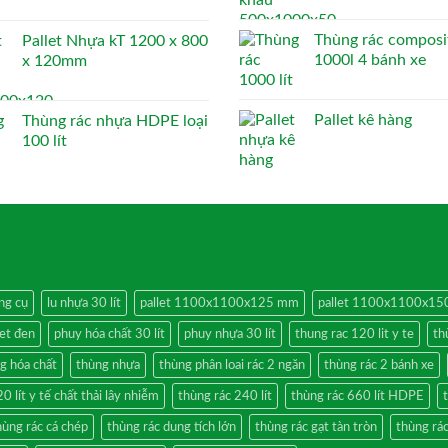
Thùng rác composi
Pallet Nhựa kT 1200 x 800
1000l 4 bánh xe
x 120mm
Pallet kê hàng
Thùng rác nhựa HDPE loại
100 lít
ng cụ
lu nhựa 30 lít
pallet 1100x1100x125 mm
pallet 1100x1100x1
let đen
phuy hóa chất 30 lít
phuy nhựa 30 lít
thung rac 120 lit y te
th
g hóa chất
thùng nhựa
thùng phân loai rác 2 ngăn
thùng rác 2 bánh xe
0 lít y tế chất thải lây nhiễm
thùng rác 240 lít
thùng rác 660 lít HDPE
hùng rác cá chép
thùng rác dung tích lớn
thùng rác gạt tàn tròn
thùng rác