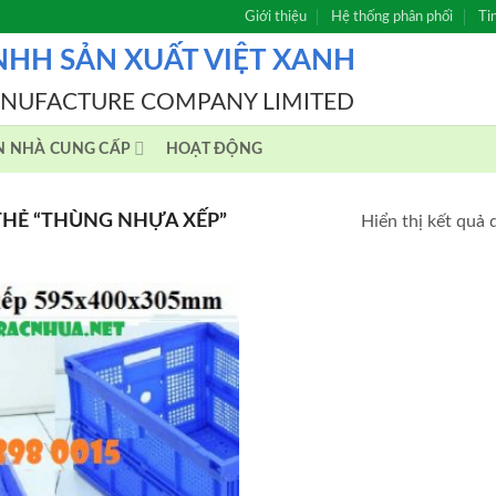
Giới thiệu
Hệ thống phân phối
Ti
NHH SẢN XUẤT VIỆT XANH
ANUFACTURE COMPANY LIMITED
N NHÀ CUNG CẤP
HOẠT ĐỘNG
HẺ “THÙNG NHỰA XẾP”
Hiển thị kết quả 