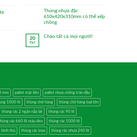
Thùng nhựa đặc
te
610x420x310mm có thể xếp
chồng
Chào tất cả mọi người!
20
Th7
50 mm
pallet mặt liền
pallet nhựa chống tràn dầu
ùng 1000 lít
thùng chở hàng
thùng chở hàng loại lớn
thùng rác 2 ngăn nắp lật
thùng rác 90 lít
thùng rác 660 lít màu đen
thùng rác 1000 lít
 hình thú
thùng rác inox
thùng rác nhựa 240 lít