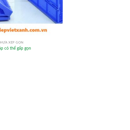
HỰA XẾP GỌN
p có thể gấp gọn