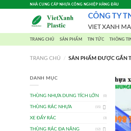
Skip
NHÀ CUNG CẤP NHỰA CÔNG NGHIỆP HÀNG ĐẦU
to
CÔNG TY T
content
VIET XANH M
TRANG CHỦ
SẢN PHẨM
TIN TỨC
THÔNG TI
TRANG CHỦ
/
SẢN PHẨM ĐƯỢC GẮN T
DANH MỤC
THÙNG NHỰA DUNG TÍCH LỚN
(0)
THÙNG RÁC NHỰA
(15)
XE ĐẨY RÁC
(3)
THÙNG RÁC ĐA NĂNG
(12)