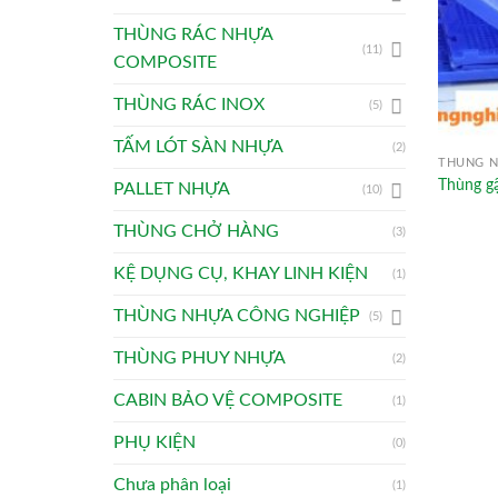
THÙNG RÁC NHỰA
(11)
COMPOSITE
THÙNG RÁC INOX
(5)
TẤM LÓT SÀN NHỰA
(2)
THÙNG N
Thùng gậ
PALLET NHỰA
(10)
THÙNG CHỞ HÀNG
(3)
KỆ DỤNG CỤ, KHAY LINH KIỆN
(1)
THÙNG NHỰA CÔNG NGHIỆP
(5)
THÙNG PHUY NHỰA
(2)
CABIN BẢO VỆ COMPOSITE
(1)
PHỤ KIỆN
(0)
Chưa phân loại
(1)