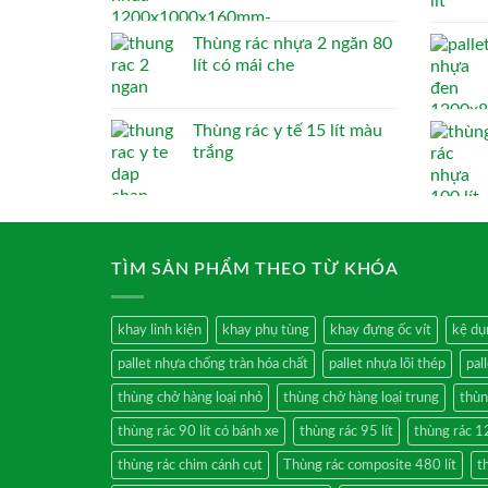
Thùng rác nhựa 2 ngăn 80
lít có mái che
Thùng rác y tế 15 lít màu
trắng
TÌM SẢN PHẨM THEO TỪ KHÓA
khay linh kiện
khay phụ tùng
khay đựng ốc vít
kệ dụ
pallet nhựa chống tràn hóa chất
pallet nhựa lõi thép
pal
thùng chở hàng loại nhỏ
thùng chở hàng loại trung
thùn
thùng rác 90 lít có bánh xe
thùng rác 95 lít
thùng rác 12
thùng rác chim cánh cụt
Thùng rác composite 480 lít
t