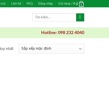
n tức
Liên hệ
FAQ
Đăng nhập
Giỏ hàng /
0
₫
0
Tìm
kiếm:
Hotline: 098 232 4040
duy nhất