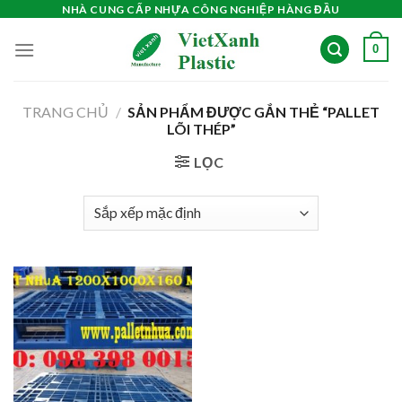
Skip
NHÀ CUNG CẤP NHỰA CÔNG NGHIỆP HÀNG ĐẦU
to
0
content
TRANG CHỦ
/
SẢN PHẨM ĐƯỢC GẮN THẺ “PALLET
LÕI THÉP”
LỌC