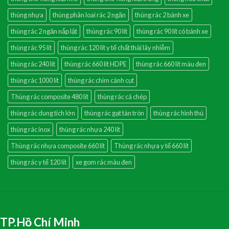
thùng nhựa
thùng phân loai rác 2 ngăn
thùng rác 2 bánh xe
thùng rác 2 ngăn nắp lật
thùng rác 90 lít
thùng rác 90 lít có bánh xe
thùng rác 95 lít
thùng rác 120 lít y tế chất thải lây nhiễm
thùng rác 240 lít
thùng rác 660 lít HDPE
thùng rác 660 lít màu đen
thùng rác 1000 lít
thùng rác chim cánh cụt
Thùng rác composite 480 lít
thùng rác cá chép
thùng rác dung tích lớn
thùng rác gạt tàn tròn
thùng rác hình thú
thùng rác inox
thùng rác nhựa 240 lít
Thùng rác nhựa composite 660 lít
Thùng rác nhựa y tế 660 lít
thùng rác y tế 120 lít
xe gom rác màu đen
TP.Hồ Chí Minh