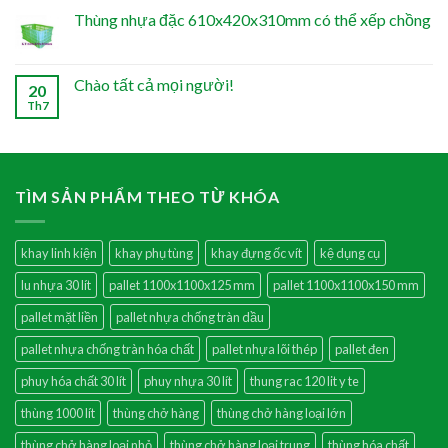
Thùng nhựa đặc 610x420x310mm có thể xếp chồng
Chào tất cả mọi người!
20
Th7
TÌM SẢN PHẨM THEO TỪ KHÓA
khay linh kiện
khay phụ tùng
khay đựng ốc vít
kệ dụng cụ
lu nhựa 30 lít
pallet 1100x1100x125 mm
pallet 1100x1100x150 mm
pallet mặt liền
pallet nhựa chống tràn dầu
pallet nhựa chống tràn hóa chất
pallet nhựa lõi thép
pallet đen
phuy hóa chất 30 lít
phuy nhựa 30 lít
thung rac 120 lit y te
thùng 1000 lít
thùng chở hàng
thùng chở hàng loại lớn
thùng chở hàng loại nhỏ
thùng chở hàng loại trung
thùng hóa chất