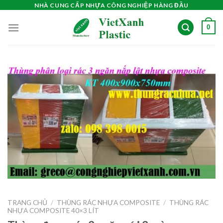
Skip
NHÀ CUNG CẤP NHỰA CÔNG NGHIỆP HÀNG ĐẦU
to
0
content
TRANG CHỦ
/
THÙNG RÁC NHỰA COMPOSITE
/
THÙNG RÁC
NHỰA COMPOSITE 40×3 LÍT