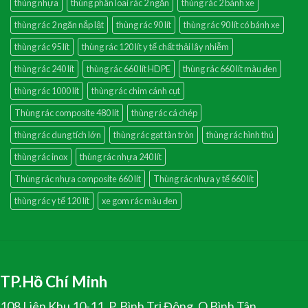
thùng nhựa
thùng phân loai rác 2 ngăn
thùng rác 2 bánh xe
thùng rác 2 ngăn nắp lật
thùng rác 90 lít
thùng rác 90 lít có bánh xe
thùng rác 95 lít
thùng rác 120 lít y tế chất thải lây nhiễm
thùng rác 240 lít
thùng rác 660 lít HDPE
thùng rác 660 lít màu đen
thùng rác 1000 lít
thùng rác chim cánh cụt
Thùng rác composite 480 lít
thùng rác cá chép
thùng rác dung tích lớn
thùng rác gạt tàn tròn
thùng rác hình thú
thùng rác inox
thùng rác nhựa 240 lít
Thùng rác nhựa composite 660 lít
Thùng rác nhựa y tế 660 lít
thùng rác y tế 120 lít
xe gom rác màu đen
TP.Hồ Chí Minh
108 Liên Khu 10-11, P. Bình Trị Đông, Q.Bình Tân,