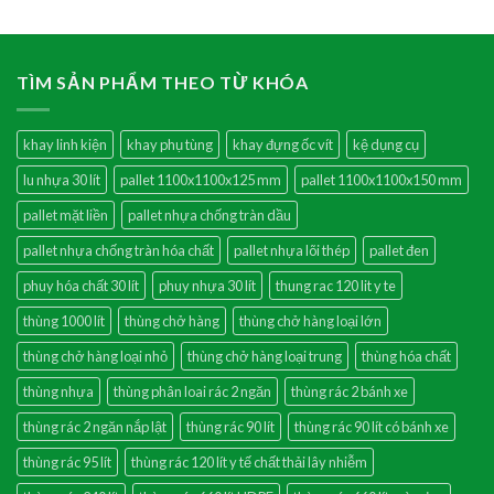
TÌM SẢN PHẨM THEO TỪ KHÓA
khay linh kiện
khay phụ tùng
khay đựng ốc vít
kệ dụng cụ
lu nhựa 30 lít
pallet 1100x1100x125 mm
pallet 1100x1100x150 mm
pallet mặt liền
pallet nhựa chống tràn dầu
pallet nhựa chống tràn hóa chất
pallet nhựa lõi thép
pallet đen
phuy hóa chất 30 lít
phuy nhựa 30 lít
thung rac 120 lit y te
thùng 1000 lít
thùng chở hàng
thùng chở hàng loại lớn
thùng chở hàng loại nhỏ
thùng chở hàng loại trung
thùng hóa chất
thùng nhựa
thùng phân loai rác 2 ngăn
thùng rác 2 bánh xe
thùng rác 2 ngăn nắp lật
thùng rác 90 lít
thùng rác 90 lít có bánh xe
thùng rác 95 lít
thùng rác 120 lít y tế chất thải lây nhiễm