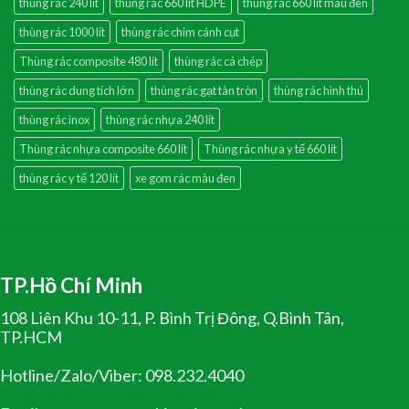
thùng rác 240 lít
thùng rác 660 lít HDPE
thùng rác 660 lít màu đen
thùng rác 1000 lít
thùng rác chim cánh cụt
Thùng rác composite 480 lít
thùng rác cá chép
thùng rác dung tích lớn
thùng rác gạt tàn tròn
thùng rác hình thú
thùng rác inox
thùng rác nhựa 240 lít
Thùng rác nhựa composite 660 lít
Thùng rác nhựa y tế 660 lít
thùng rác y tế 120 lít
xe gom rác màu đen
TP.Hồ Chí Minh
108 Liên Khu 10-11, P. Bình Trị Đông, Q.Bình Tân,
TP.HCM
Hotline/Zalo/Viber: 098.232.4040