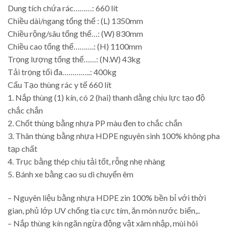
Dung tích chứa rác………: 660 lít
Chiều dài/ngang tổng thể : (L) 1350mm
Chiều rộng/sâu tổng thể…: (W) 830mm
Chiều cao tổng thể……….: (H) 1100mm
Trọng lượng tổng thể……: (N.W) 43kg
Tải trọng tối đa…………..: 400kg
Cấu Tạo thùng rác y tế 660 lít
1. Nắp thùng (1) kín, có 2 (hai) thanh dằng chịu lực tạo độ
chắc chắn
2. Chốt thùng bằng nhựa PP màu đen to chắc chắn
3. Thân thùng bằng nhựa HDPE nguyên sinh 100% không pha
tạp chất
4. Trục bằng thép chịu tải tốt, rỗng nhẹ nhàng
5. Bánh xe bằng cao su di chuyển êm
– Nguyên liệu bằng nhựa HDPE zin 100% bền bỉ với thời
gian, phủ lớp UV chống tia cực tím, ăn mòn nước biển,..
– Nắp thùng kín ngăn ngừa động vật xâm nhập, mùi hôi