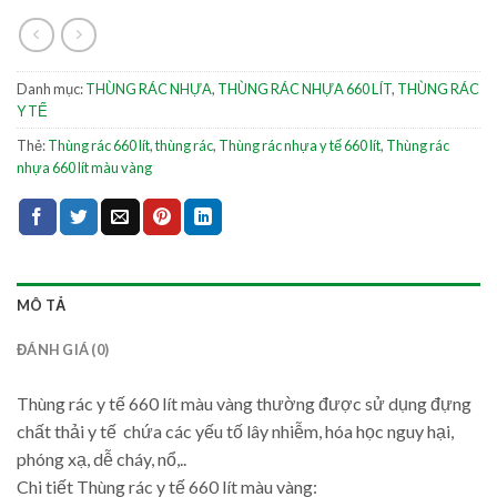
Danh mục:
THÙNG RÁC NHỰA
,
THÙNG RÁC NHỰA 660 LÍT
,
THÙNG RÁC
Y TẾ
Thẻ:
Thùng rác 660 lít
,
thùng rác
,
Thùng rác nhựa y tế 660 lít
,
Thùng rác
nhựa 660 lít màu vàng
MÔ TẢ
ĐÁNH GIÁ (0)
Thùng rác y tế 660 lít màu vàng thường được sử dụng đựng
chất thải y tế chứa các yếu tố lây nhiễm, hóa học nguy hại,
phóng xạ, dễ cháy, nổ,..
Chi tiết Thùng rác y tế 660 lít màu vàng: