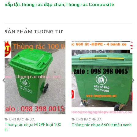
nắp lật
.
thùng rác đạp chân
,
Thùng rác Composite
SẢN PHẨM TƯƠNG TỰ
THÙNG RÁC NHỰA
THÙNG RÁC NHỰA
Thùng rác nhựa HDPE loại 100
Thùng rác nhựa 660 lít màu xanh
lít