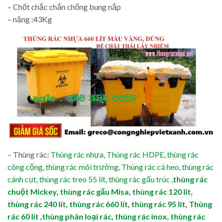
– Chốt chắc chắn chống bung nắp
– nặng :43Kg
– Thùng rác:
Thùng rác nhựa
,
Thùng rác HDPE
,
thùng rác
công cộng
,
thùng rác môi trường
,
Thùng rác cá heo
,
thùng rác
cánh cụt
,
thùng rác treo 55 lít,
thùng rác gấu trúc
,
thùng rác
chuột Mickey
,
thùng rác gấu Misa
,
thùng rác 120 lít
,
thùng rác 240 lít
,
thùng rác 660 lít
,
thùng rác 95 lít
,
Thùng
rác 60 lít
,
thùng phân loại rác
,
thùng rác inox
,
thùng rác