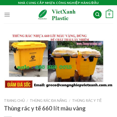
Skip
NHÀ CUNG CẤP NHỰA CÔNG NGHIỆP HÀNG ĐẦU
to
0
content
TRANG CHỦ
/
THÙNG RÁC ĐA NĂNG
/
THÙNG RÁC Y TẾ
Thùng rác y tế 660 lít màu vàng