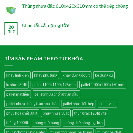
Thùng nhựa đặc 610x420x310mm có thể xếp chồng
Chào tất cả mọi người!
20
Th7
TÌM SẢN PHẨM THEO TỪ KHÓA
khay linh kiện
khay phụ tùng
khay đựng ốc vít
kệ dụng cụ
lu nhựa 30 lít
pallet 1100x1100x125 mm
pallet 1100x1100x150 mm
pallet mặt liền
pallet nhựa chống tràn dầu
pallet nhựa chống tràn hóa chất
pallet nhựa lõi thép
pallet đen
phuy hóa chất 30 lít
phuy nhựa 30 lít
thung rac 120 lit y te
thùng 1000 lít
thùng chở hàng
thùng chở hàng loại lớn
thùng chở hàng loại nhỏ
thùng chở hàng loại trung
thùng hóa chất