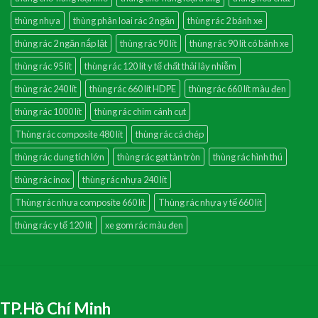
thùng nhựa
thùng phân loai rác 2 ngăn
thùng rác 2 bánh xe
thùng rác 2 ngăn nắp lật
thùng rác 90 lít
thùng rác 90 lít có bánh xe
thùng rác 95 lít
thùng rác 120 lít y tế chất thải lây nhiễm
thùng rác 240 lít
thùng rác 660 lít HDPE
thùng rác 660 lít màu đen
thùng rác 1000 lít
thùng rác chim cánh cụt
Thùng rác composite 480 lít
thùng rác cá chép
thùng rác dung tích lớn
thùng rác gạt tàn tròn
thùng rác hình thú
thùng rác inox
thùng rác nhựa 240 lít
Thùng rác nhựa composite 660 lít
Thùng rác nhựa y tế 660 lít
thùng rác y tế 120 lít
xe gom rác màu đen
TP.Hồ Chí Minh