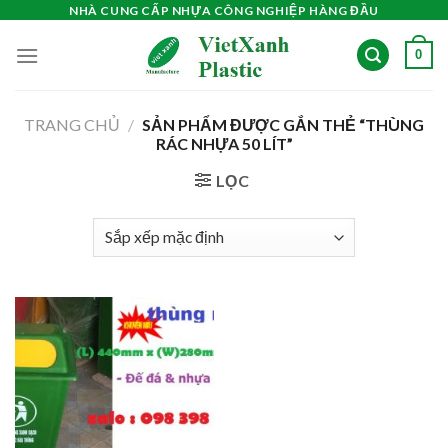
Skip
NHÀ CUNG CẤP NHỰA CÔNG NGHIỆP HÀNG ĐẦU
to
0
content
TRANG CHỦ
/
SẢN PHẨM ĐƯỢC GẮN THẺ “THÙNG
RÁC NHỰA 50 LÍT”
LỌC