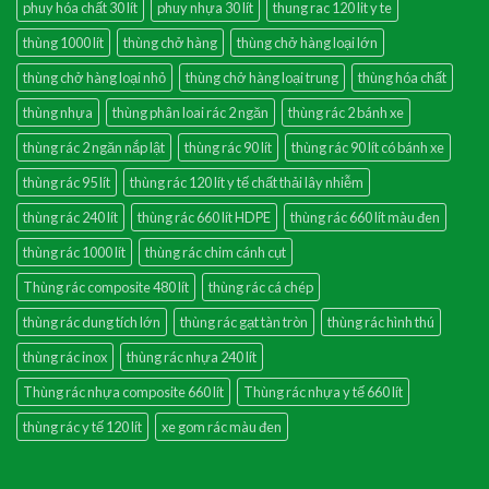
phuy hóa chất 30 lít
phuy nhựa 30 lít
thung rac 120 lit y te
thùng 1000 lít
thùng chở hàng
thùng chở hàng loại lớn
thùng chở hàng loại nhỏ
thùng chở hàng loại trung
thùng hóa chất
thùng nhựa
thùng phân loai rác 2 ngăn
thùng rác 2 bánh xe
thùng rác 2 ngăn nắp lật
thùng rác 90 lít
thùng rác 90 lít có bánh xe
thùng rác 95 lít
thùng rác 120 lít y tế chất thải lây nhiễm
thùng rác 240 lít
thùng rác 660 lít HDPE
thùng rác 660 lít màu đen
thùng rác 1000 lít
thùng rác chim cánh cụt
Thùng rác composite 480 lít
thùng rác cá chép
thùng rác dung tích lớn
thùng rác gạt tàn tròn
thùng rác hình thú
thùng rác inox
thùng rác nhựa 240 lít
Thùng rác nhựa composite 660 lít
Thùng rác nhựa y tế 660 lít
thùng rác y tế 120 lít
xe gom rác màu đen