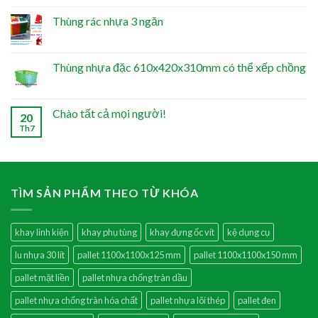
Thùng rác nhựa 3 ngăn
Thùng nhựa đặc 610x420x310mm có thể xếp chồng
Chào tất cả mọi người!
20
Th7
TÌM SẢN PHẨM THEO TỪ KHÓA
khay linh kiện
khay phụ tùng
khay đựng ốc vít
kệ dụng cụ
lu nhựa 30 lít
pallet 1100x1100x125 mm
pallet 1100x1100x150 mm
pallet mặt liền
pallet nhựa chống tràn dầu
pallet nhựa chống tràn hóa chất
pallet nhựa lõi thép
pallet đen