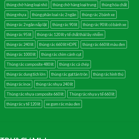
thùng chở hàng loại nhỏ
thùng chở hàng loại trung
thùng hóa chất
thùng nhựa
thùng phân loai rác 2 ngăn
thùng rác 2 bánh xe
thùng rác 2 ngăn nắp lật
thùng rác 90 lít
thùng rác 90 lít có bánh xe
thùng rác 95 lít
thùng rác 120 lít y tế chất thải lây nhiễm
thùng rác 240 lít
thùng rác 660 lít HDPE
thùng rác 660 lít màu đen
thùng rác 1000 lít
thùng rác chim cánh cụt
Thùng rác composite 480 lít
thùng rác cá chép
thùng rác dung tích lớn
thùng rác gạt tàn tròn
thùng rác hình thú
thùng rác inox
thùng rác nhựa 240 lít
Thùng rác nhựa composite 660 lít
Thùng rác nhựa y tế 660 lít
thùng rác y tế 120 lít
xe gom rác màu đen