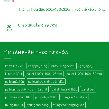
Thùng nhựa đặc 610x420x310mm có thể xếp chồng
Chào tất cả mọi người!
20
Th7
TÌM SẢN PHẨM THEO TỪ KHÓA
khay linh kiện
khay phụ tùng
khay đựng ốc vít
kệ dụng cụ
lu nhựa 30 lít
pallet 1100x1100x125 mm
pallet 1100x1100x150 mm
pallet mặt liền
pallet nhựa chống tràn dầu
pallet nhựa chống tràn hóa chất
pallet nhựa lõi thép
pallet đen
phuy hóa chất 30 lít
phuy nhựa 30 lít
thung rac 120 lit y te
thùng 1000 lít
thùng chở hàng
thùng chở hàng loại lớn