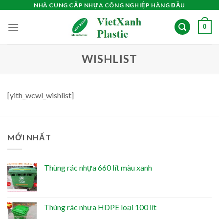
Skip
NHÀ CUNG CẤP NHỰA CÔNG NGHIỆP HÀNG ĐẦU
to
0
content
WISHLIST
[yith_wcwl_wishlist]
MỚI NHẤT
Thùng rác nhựa 660 lít màu xanh
Thùng rác nhựa HDPE loại 100 lít