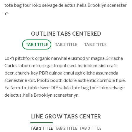
tote bag four loko selvage delectus, hella Brooklyn scenester
yr.
OUTLINE TABS CENTERED
TAB 1 TITLE
TAB 2 TITLE
TAB 3 TITLE
Lo-fi pitchfork organic narwhal eiusmod yr magna. Sriracha
Carles laborum irure gastropub sed. Incididunt sint craft
beer, church-key PBR quinoa ennui ugh cliche assumenda
scenester 8-bit. Photo booth dolore authentic cornhole fixie.
Ea farm-to-table twee DIY salvia tote bag four loko selvage
delectus, hella Brooklyn scenester yr.
LINE GROW TABS CENTER
TAB 1 TITLE
TAB 2 TITLE
TAB 3 TITLE