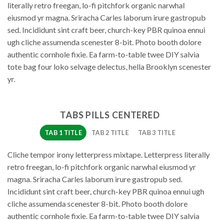
literally retro freegan, lo-fi pitchfork organic narwhal
eiusmod yr magna. Sriracha Carles laborum irure gastropub
sed. Incididunt sint craft beer, church-key PBR quinoa ennui
ugh cliche assumenda scenester 8-bit. Photo booth dolore
authentic cornhole fixie. Ea farm-to-table twee DIY salvia
tote bag four loko selvage delectus, hella Brooklyn scenester
yr.
TABS PILLS CENTERED
TAB 1 TITLE
TAB 2 TITLE
TAB 3 TITLE
Cliche tempor irony letterpress mixtape. Letterpress literally
retro freegan, lo-fi pitchfork organic narwhal eiusmod yr
magna. Sriracha Carles laborum irure gastropub sed.
Incididunt sint craft beer, church-key PBR quinoa ennui ugh
cliche assumenda scenester 8-bit. Photo booth dolore
authentic cornhole fixie. Ea farm-to-table twee DIY salvia