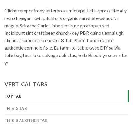
Cliche tempor irony letterpress mixtape. Letterpress literally
retro freegan, lo-fi pitchfork organic narwhal eiusmod yr
magna. Sriracha Carles laborum irure gastropub sed.
Incididunt sint craft beer, church-key PBR quinoa ennui ugh
cliche assumenda scenester 8-bit. Photo booth dolore
authentic cornhole fixie. Ea farm-to-table twee DIY salvia
tote bag four loko selvage delectus, hella Brooklyn scenester
yr.
VERTICAL TABS
TOP TAB
THIS IS TAB
THIS IS ANOTHER TAB