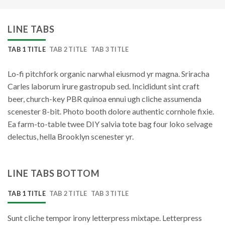
LINE TABS
TAB 1 TITLE
TAB 2 TITLE
TAB 3 TITLE
Lo-fi pitchfork organic narwhal eiusmod yr magna. Sriracha
Carles laborum irure gastropub sed. Incididunt sint craft
beer, church-key PBR quinoa ennui ugh cliche assumenda
scenester 8-bit. Photo booth dolore authentic cornhole fixie.
Ea farm-to-table twee DIY salvia tote bag four loko selvage
delectus, hella Brooklyn scenester yr.
LINE TABS BOTTOM
TAB 1 TITLE
TAB 2 TITLE
TAB 3 TITLE
Sunt cliche tempor irony letterpress mixtape. Letterpress