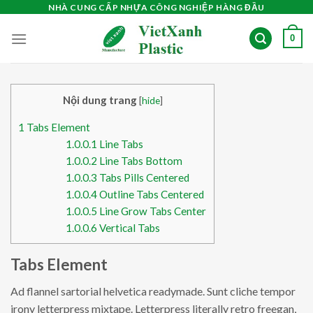
Skip
NHÀ CUNG CẤP NHỰA CÔNG NGHIỆP HÀNG ĐẦU
to
0
content
Nội dung trang
[
hide
]
1
Tabs Element
1.0.0.1
Line Tabs
1.0.0.2
Line Tabs Bottom
1.0.0.3
Tabs Pills Centered
1.0.0.4
Outline Tabs Centered
1.0.0.5
Line Grow Tabs Center
1.0.0.6
Vertical Tabs
Tabs Element
Ad flannel sartorial helvetica readymade. Sunt cliche tempor
irony letterpress mixtape. Letterpress literally retro freegan,