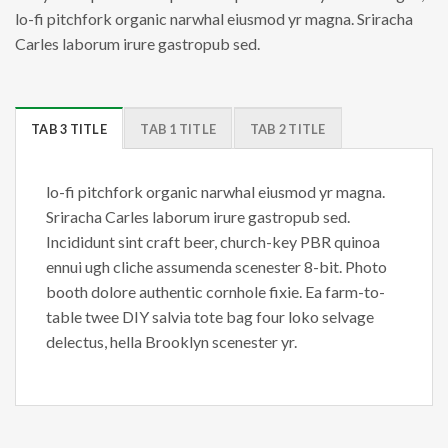
lo-fi pitchfork organic narwhal eiusmod yr magna. Sriracha
Carles laborum irure gastropub sed.
TAB 3 TITLE
TAB 1 TITLE
TAB 2 TITLE
lo-fi pitchfork organic narwhal eiusmod yr magna.
Sriracha Carles laborum irure gastropub sed.
Incididunt sint craft beer, church-key PBR quinoa
ennui ugh cliche assumenda scenester 8-bit. Photo
booth dolore authentic cornhole fixie. Ea farm-to-
table twee DIY salvia tote bag four loko selvage
delectus, hella Brooklyn scenester yr.