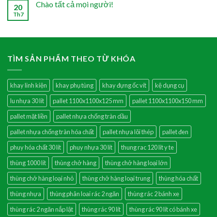
Chào tất cả mọi người!
20
Th7
TÌM SẢN PHẨM THEO TỪ KHÓA
khay linh kiện
khay phụ tùng
khay đựng ốc vít
kệ dụng cụ
lu nhựa 30 lít
pallet 1100x1100x125 mm
pallet 1100x1100x150 mm
pallet mặt liền
pallet nhựa chống tràn dầu
pallet nhựa chống tràn hóa chất
pallet nhựa lõi thép
pallet đen
phuy hóa chất 30 lít
phuy nhựa 30 lít
thung rac 120 lit y te
thùng 1000 lít
thùng chở hàng
thùng chở hàng loại lớn
thùng chở hàng loại nhỏ
thùng chở hàng loại trung
thùng hóa chất
thùng nhựa
thùng phân loai rác 2 ngăn
thùng rác 2 bánh xe
thùng rác 2 ngăn nắp lật
thùng rác 90 lít
thùng rác 90 lít có bánh xe