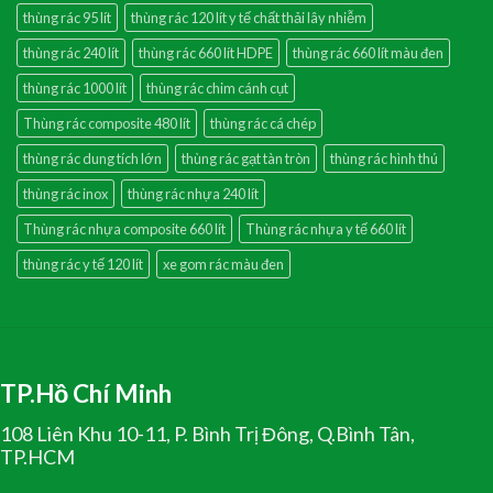
thùng rác 95 lít
thùng rác 120 lít y tế chất thải lây nhiễm
thùng rác 240 lít
thùng rác 660 lít HDPE
thùng rác 660 lít màu đen
thùng rác 1000 lít
thùng rác chim cánh cụt
Thùng rác composite 480 lít
thùng rác cá chép
thùng rác dung tích lớn
thùng rác gạt tàn tròn
thùng rác hình thú
thùng rác inox
thùng rác nhựa 240 lít
Thùng rác nhựa composite 660 lít
Thùng rác nhựa y tế 660 lít
thùng rác y tế 120 lít
xe gom rác màu đen
TP.Hồ Chí Minh
108 Liên Khu 10-11, P. Bình Trị Đông, Q.Bình Tân,
TP.HCM