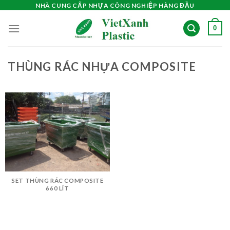
Skip
NHÀ CUNG CẤP NHỰA CÔNG NGHIỆP HÀNG ĐẦU
to
0
content
THÙNG RÁC NHỰA COMPOSITE
SET THÙNG RÁC COMPOSITE
660 LÍT