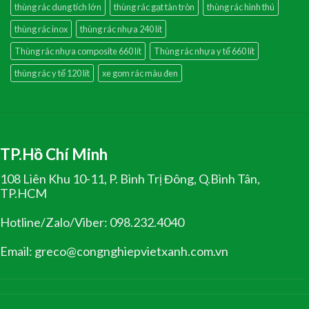
thùng rác dung tích lớn
thùng rác gạt tàn tròn
thùng rác hình thú
thùng rác inox
thùng rác nhựa 240 lít
Thùng rác nhựa composite 660 lít
Thùng rác nhựa y tế 660 lít
thùng rác y tế 120 lít
xe gom rác màu đen
TP.Hồ Chí Minh
108 Liên Khu 10-11, P. Bình Trị Đông, Q.Bình Tân,
TP.HCM
Hotline/Zalo/Viber: 098.232.4040
Email: greco@congnghiepvietxanh.com.vn