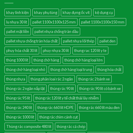
khay linh kiện
khay phụ tùng
khay đựng ốc vít
kệ dụng cụ
lu nhựa 30 lít
pallet 1100x1100x125 mm
pallet 1100x1100x150 mm
pallet mặt liền
pallet nhựa chống tràn dầu
pallet nhựa chống tràn hóa chất
pallet nhựa lõi thép
pallet đen
phuy hóa chất 30 lít
phuy nhựa 30 lít
thung rac 120 lit y te
thùng 1000 lít
thùng chở hàng
thùng chở hàng loại lớn
thùng chở hàng loại nhỏ
thùng chở hàng loại trung
thùng hóa chất
thùng nhựa
thùng phân loai rác 2 ngăn
thùng rác 2 bánh xe
thùng rác 2 ngăn nắp lật
thùng rác 90 lít
thùng rác 90 lít có bánh xe
thùng rác 95 lít
thùng rác 120 lít y tế chất thải lây nhiễm
thùng rác 240 lít
thùng rác 660 lít HDPE
thùng rác 660 lít màu đen
thùng rác 1000 lít
thùng rác chim cánh cụt
Thùng rác composite 480 lít
thùng rác cá chép