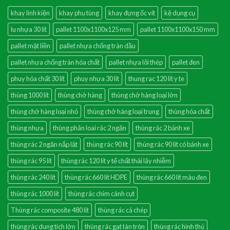
khay linh kiện
khay phụ tùng
khay đựng ốc vít
kệ dụng cụ
lu nhựa 30 lít
pallet 1100x1100x125 mm
pallet 1100x1100x150 mm
pallet mặt liền
pallet nhựa chống tràn dầu
pallet nhựa chống tràn hóa chất
pallet nhựa lõi thép
pallet đen
phuy hóa chất 30 lít
phuy nhựa 30 lít
thung rac 120 lit y te
thùng 1000 lít
thùng chở hàng
thùng chở hàng loại lớn
thùng chở hàng loại nhỏ
thùng chở hàng loại trung
thùng hóa chất
thùng nhựa
thùng phân loai rác 2 ngăn
thùng rác 2 bánh xe
thùng rác 2 ngăn nắp lật
thùng rác 90 lít
thùng rác 90 lít có bánh xe
thùng rác 95 lít
thùng rác 120 lít y tế chất thải lây nhiễm
thùng rác 240 lít
thùng rác 660 lít HDPE
thùng rác 660 lít màu đen
thùng rác 1000 lít
thùng rác chim cánh cụt
Thùng rác composite 480 lít
thùng rác cá chép
thùng rác dung tích lớn
thùng rác gạt tàn tròn
thùng rác hình thú