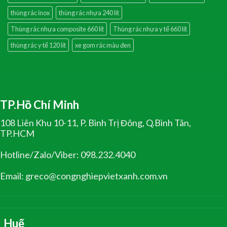
thùng rác inox
thùng rác nhựa 240 lít
Thùng rác nhựa composite 660 lít
Thùng rác nhựa y tế 660 lít
thùng rác y tế 120 lít
xe gom rác màu đen
TP.Hồ Chí Minh
108 Liên Khu 10-11, P. Bình Trị Đông, Q.Bình Tân,
TP.HCM
Hotline/Zalo/Viber: 098.232.4040
Email: greco@congnghiepvietxanh.com.vn
Huế